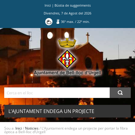
Inici
|
Bústia de suggeriments
Divendres
,
7
de
Agost
del
2026
36
º max.
/
22
º min.
Ves
al
contingut.
|
Salta
a
la
navegació
Cerca
L’AJUNTAMENT ENDEGA UN PROJECTE
PER PORTAR LA FIBRA ÒPTICA A BELL-
MENU
Sou a:
Inici
/
Noticies
/
L’Ajuntament endega un projecte per portar la fibra
òptica a Bell-lloc d’Urgell