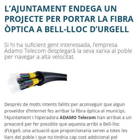
LLOC D’URGELL
L’AJUNTAMENT ENDEGA UN
AJUNTAMENT
PROJECTE PER PORTAR LA FIBRA
ÒPTICA A BELL-LLOC D’URGELL
MUNICIPI
SEU ELECTRÒNICA
Si hi ha suficient gent interessada, l’empresa
Adamo Telecom desplegarà la seva xarxa al poble
BELL-LLOC SOLUCIONA
per navegar a alta velocitat.
Després de molts intents fallits per aconseguir que algun
proveïdor d’Internet fes arribar la fibra òptica al municipi,
l’Ajuntament i l’operadora
ADAMO Telecom
han arribat a un
preacord per fer possible que aquesta arribi a Bell-lloc
d’Urgell, una actuació que proporcionaria servei a totes les
llars del poble i que no tindria cap cost addicional pel