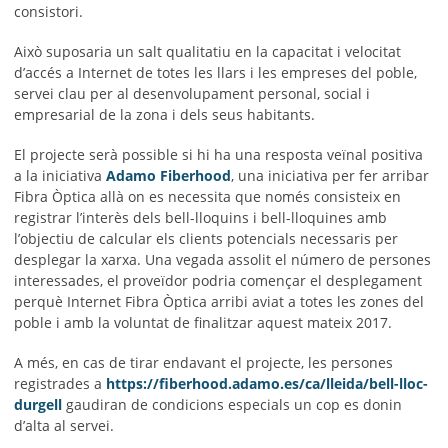
consistori.
Això suposaria un salt qualitatiu en la capacitat i velocitat
d’accés a Internet de totes les llars i les empreses del poble,
servei clau per al desenvolupament personal, social i
empresarial de la zona i dels seus habitants.
El projecte serà possible si hi ha una resposta veïnal positiva
a la iniciativa
Adamo Fiberhood
, una iniciativa per fer arribar
Fibra Òptica allà on es necessita que només consisteix en
registrar l’interès dels bell-lloquins i bell-lloquines amb
l’objectiu de calcular els clients potencials necessaris per
desplegar la xarxa. Una vegada assolit el número de persones
interessades, el proveïdor podria començar el desplegament
perquè Internet Fibra Òptica arribi aviat a totes les zones del
poble i amb la voluntat de finalitzar aquest mateix 2017.
A més, en cas de tirar endavant el projecte, les persones
registrades a
https://fiberhood.adamo.es/ca/lleida/bell-lloc-
durgell
gaudiran de condicions especials un cop es donin
d’alta al servei.