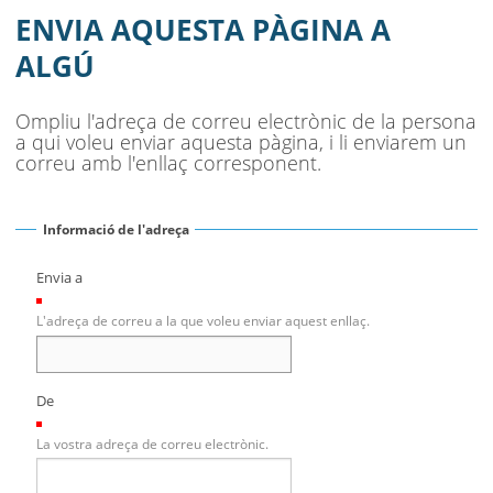
CONSULTA POPULAR
ENVIA AQUESTA PÀGINA A
AJUNTAMENT
ALGÚ
MUNICIPI
Ompliu l'adreça de correu electrònic de la persona
a qui voleu enviar aquesta pàgina, i li enviarem un
SEU ELECTRÒNICA
correu amb l'enllaç corresponent.
BELL-LLOC SOLUCIONA
Informació de l'adreça
Envia a
(Necessari)
L'adreça de correu a la que voleu enviar aquest enllaç.
De
(Necessari)
La vostra adreça de correu electrònic.