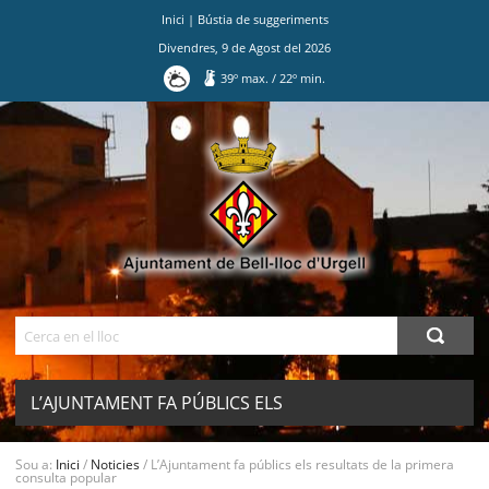
Inici
|
Bústia de suggeriments
Divendres
,
9
de
Agost
del
2026
39
º max.
/
22
º min.
Ves
al
contingut.
|
Salta
a
la
navegació
Cerca
L’AJUNTAMENT FA PÚBLICS ELS
RESULTATS DE LA PRIMERA
MENU
Sou a:
Inici
/
Noticies
/
L’Ajuntament fa públics els resultats de la primera
consulta popular