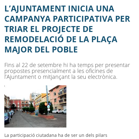
EL PROJECTE DE REMODELACIÓ DE LA
L’AJUNTAMENT INICIA UNA
PLAÇA MAJOR DEL POBLE
CAMPANYA PARTICIPATIVA PER
TRIAR EL PROJECTE DE
AJUNTAMENT
REMODELACIÓ DE LA PLAÇA
MUNICIPI
MAJOR DEL POBLE
SEU ELECTRÒNICA
Fins al 22 de setembre hi ha temps per presentar
BELL-LLOC SOLUCIONA
propostes presencialment a les oficines de
l’Ajuntament o mitjançant la seu electrònica.
La participació ciutadana ha de ser un dels pilars