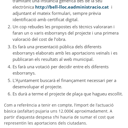
tramitant una instància genèrica des de la seu
electrònica
http://bell-lloc.eadministracio.cat
i
adjuntant el mateix formulari, sempre prèvia
identificació amb certificat digital.
Un cop rebudes les propostes els tècnics valoraran i
faran un o varis esborranys del projecte i una primera
valoració del cost de l’obra.
Es farà una presentació pública dels diferents
esborranys elaborats amb les aportacions veïnals i es
publicaran els resultats al web municipal.
Es farà una votació per decidir entre els diferents
esborranys.
L’Ajuntament buscarà el finançament necessari per a
desenvolupar el projecte.
Es durà a terme el projecte de plaça que hagueu escollit.
Com a referència a tenir en compte, l’import de l’actuació
bàsica (asfaltar) pujaria uns 12.000€ aproximadament. A
partir d’aquesta despesa s’hi hauria de sumar el cost que
representin les aportacions dels ciutadans.