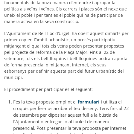
fonamentals de la nova manera d’entendre i apropar la
política als veïns i veïnes. Els carrers i places són el nexe que
uneix el poble i per tant és el poble qui ha de participar de
manera activa en la seva construcció.
L'Ajuntament de Bell-lloc d’Urgell ha obert aquest dimarts per
primer cop en l’àmbit urbanístic, un procés participatiu
mitjançant el qual tots els veïns poden presentar propostes
pel projecte de reforma de la Plaça Major. Fins al 22 de
setembre, tots els bell-lloquins i bell-lloquines podran aportar
de forma presencial o mitjançant internet, els seus
esborranys per definir aquesta part del futur urbanístic del
municipi.
El procediment per participar és el següent:
Fes la teva proposta omplint el
formulari
i utilitza el
croquis per fer-nos arribar el teu disseny. Tens fins al 22
de setembre per dipositar aquest full a la bústia de
l’Ajuntament o entregar-lo al taulell de manera
presencial. Pots presentar la teva proposta per Internet