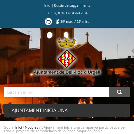
Inici
|
Bústia de suggeriments
Dijous
,
8
de
Agost
del
2026
39
º max.
/
22
º min.
Ves
al
contingut.
|
Salta
a
la
navegació
Cerca
L’AJUNTAMENT INICIA UNA
CAMPANYA PARTICIPATIVA PER TRIAR
Sou a:
Inici
/
Noticies
/
L’Ajuntament inicia una campanya participativa per
MENU
triar el projecte de remodelació de la Plaça Major del poble