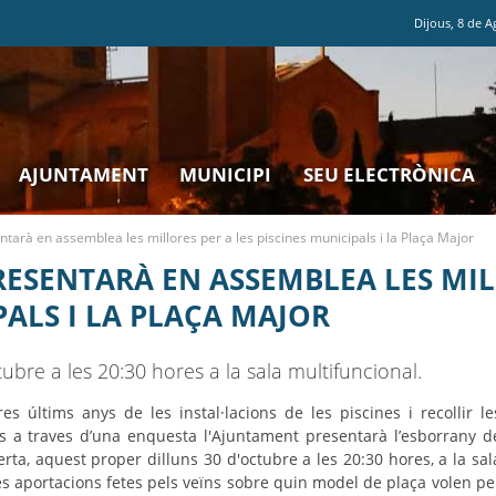
Dijous
,
8
de
A
AJUNTAMENT
MUNICIPI
SEU ELECTRÒNICA
tarà en assemblea les millores per a les piscines municipals i la Plaça Major
ESENTARÀ EN ASSEMBLEA LES MIL
PALS I LA PLAÇA MAJOR
tubre a les 20:30 hores a la sala multifuncional.
s últims anys de les instal·lacions de les piscines i recollir le
s a traves d’una enquesta l'Ajuntament presentarà l’esborrany d
ta, aquest proper dilluns 30 d'octubre a les 20:30 hores, a la sal
s aportacions fetes pels veïns sobre quin model de plaça volen pe