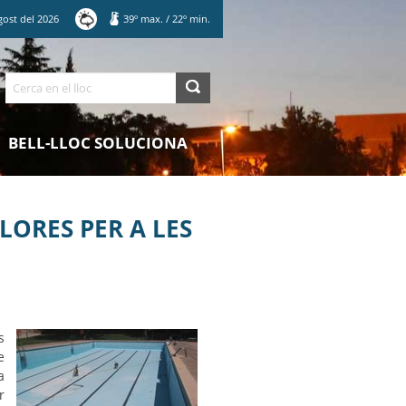
gost
del
2026
39
º max.
/
22
º min.
Cerca
BELL-LLOC SOLUCIONA
LORES PER A LES
s
e
a
r