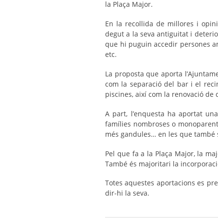
la Plaça Major.
En la recollida de millores i opi
degut a la seva antiguitat i deteri
que hi puguin accedir persones amb
etc.
La proposta que aporta l’Ajuntame
com la separació del bar i el reci
piscines, així com la renovació de 
A part, l’enquesta ha aportat un
famílies nombroses o monoparenta
més gandules… en les que també s’
Pel que fa a la Plaça Major, la ma
També és majoritari la incorporació
Totes aquestes aportacions es pre
dir-hi la seva.