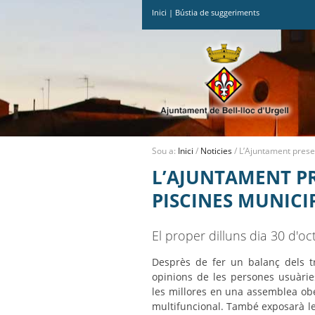
Inici
|
Bústia de suggeriments
Ves
al
contingut.
|
Salta
a
la
navegació
Sou a:
Inici
/
Noticies
/
L’Ajuntament presen
L’AJUNTAMENT PR
PISCINES MUNICI
El proper dilluns dia 30 d'oc
Desprès de fer un balanç dels tre
opinions de les persones usuàrie
les millores en una assemblea ober
multifuncional. També exposarà le