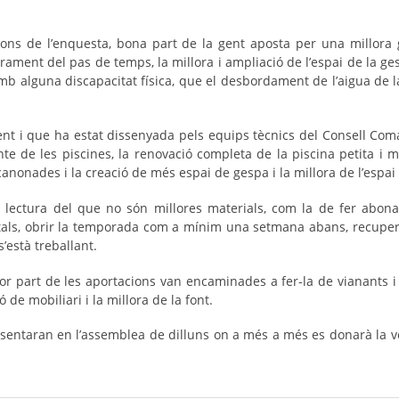
nions de l’enquesta, bona part de la gent aposta per una millora g
orament del pas de temps, la millora i ampliació de l’espai de la ge
 alguna discapacitat física, que el desbordament de l’aigua de la
nt i que ha estat dissenyada pels equips tècnics del Consell Com
nte de les piscines, la renovació completa de la piscina petita i 
canonades i la creació de més espai de gespa i la millora de l’espai 
a lectura del que no són millores materials, com la de fer abon
ls, obrir la temporada com a mínim una setmana abans, recupera
està treballant.
jor part de les aportacions van encaminades a fer-la de vianants i a
 de mobiliari i la millora de la font.
sentaran en l’assemblea de dilluns on a més a més es donarà la v