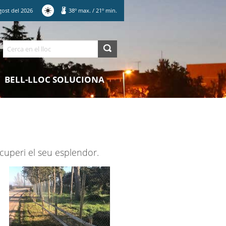
gost
del
2026
38
º max.
/
21
º min.
Cerca
BELL-LLOC SOLUCIONA
cuperi el seu esplendor.