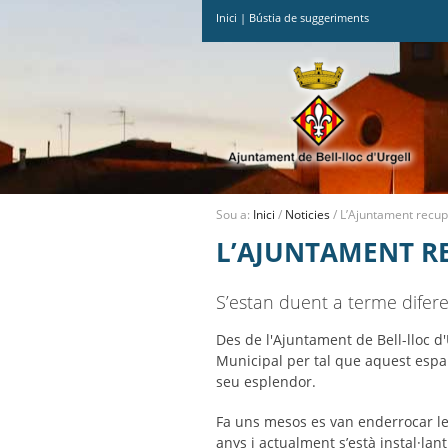
Inici
|
Bústia de suggeriments
Ves
al
contingut.
|
Salta
a
la
navegació
Sou a:
Inici
/
Noticies
/
L’Ajuntament recup
L’AJUNTAMENT R
S’estan duent a terme difer
Des de l'Ajuntament de Bell-lloc d
Municipal per tal que aquest espai
seu esplendor.
Fa uns mesos es van enderrocar le
anys i actualment s’està instal·lan