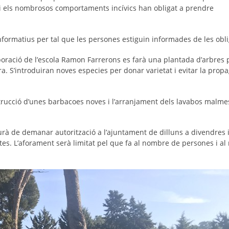
s i els nombrosos comportaments incívics han obligat a prendre
nformatius per tal que les persones estiguin informades de les oblig
oració de l’escola Ramon Farrerons es farà una plantada d’arbres per
a. S’introduiran noves especies per donar varietat i evitar la prop
rucció d’unes barbacoes noves i l’arranjament dels lavabos malmes
urà de demanar autorització a l’ajuntament de dilluns a divendres i
ctes. L’aforament serà limitat pel que fa al nombre de persones i 