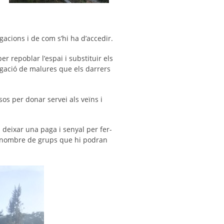
acions i de com s’hi ha d’accedir.
 repoblar l’espai i substituir els
agació de malures que els darrers
os per donar servei als veïns i
 deixar una paga i senyal per fer-
al nombre de grups que hi podran