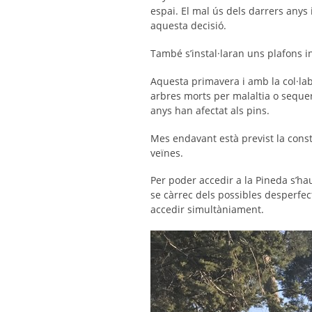
espai. El mal ús dels darrers any
aquesta decisió.
També s’instal·laran uns plafons i
Aquesta primavera i amb la col·lab
arbres morts per malaltia o sequer
anys han afectat als pins.
Mes endavant està previst la const
veïnes.
Per poder accedir a la Pineda s’ha
se càrrec dels possibles desperfe
accedir simultàniament.