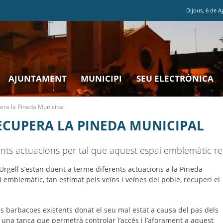
Dijous
,
6
de
A
AJUNTAMENT
MUNICIPI
SEU ELECTRÒNICA
era la Pineda Municipal
ECUPERA LA PINEDA MUNICIPAL
ents actuacions per tal que aquest espai emblemàtic re
'Urgell s’estan duent a terme diferents actuacions a la Pineda
 emblemàtic, tan estimat pels veïns i veïnes del poble, recuperi el
s barbacoes existents donat el seu mal estat a causa del pas dels
t una tanca que permetrà controlar l’accés i l’aforament a aquest