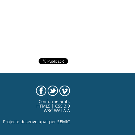
Conforme amb:
HTML5 | CSS 3.0
W3C WAI-A A
Projecte desenvolupat per
SEMIC