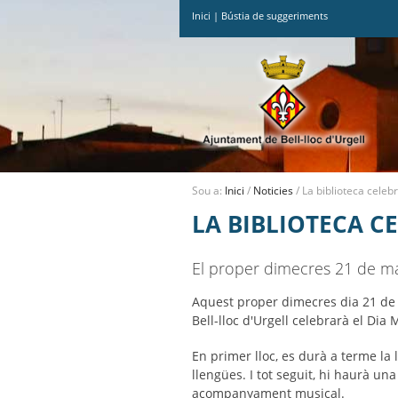
Inici
|
Bústia de suggeriments
Ves
al
contingut.
|
Salta
a
la
navegació
Sou a:
Inici
/
Noticies
/
La biblioteca celeb
LA BIBLIOTECA C
El proper dimecres 21 de ma
Aquest proper dimecres dia 21 de m
Bell-lloc d'Urgell celebrarà el Di
En primer lloc, es durà a terme la
llengües. I tot seguit, hi haurà u
acompanyament musical.