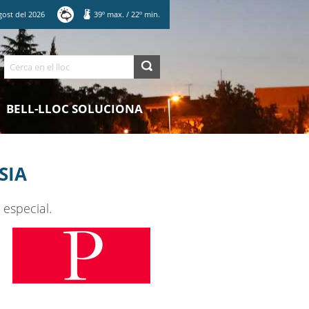
gost
del
2026
39
º max.
/
22
º min.
Cerca
BELL-LLOC SOLUCIONA
SIA
especial.