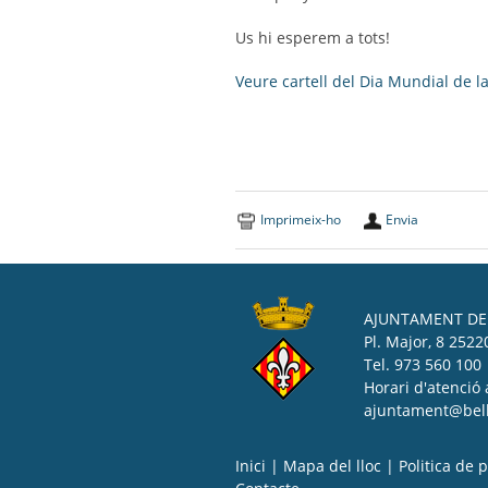
Us hi esperem a tots!
Veure cartell del Dia Mundial de l
Imprimeix-ho
Envia
AJUNTAMENT DE 
Pl. Major, 8 25220
Tel. 973 560 100
Horari d'atenció 
ajuntament@bell-
Inici
|
Mapa del lloc
|
Politica de p