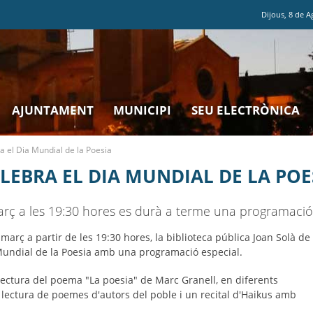
Dijous
,
8
de
A
AJUNTAMENT
MUNICIPI
SEU ELECTRÒNICA
ra el Dia Mundial de la Poesia
ELEBRA EL DIA MUNDIAL DE LA POE
rç a les 19:30 hores es durà a terme una programació 
arç a partir de les 19:30 hores, la biblioteca pública Joan Solà de
a Mundial de la Poesia amb una programació especial.
 lectura del poema "La poesia" de Marc Granell, en diferents
na lectura de poemes d'autors del poble i un recital d'Haikus amb