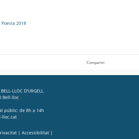
a Poesia 2018
Compartir:
BELL-LLOC D’URGELL
 Bell-lloc
al públic: de 8h a 14h
lloc.cat
rivacitat
|
Accessibilitat
|