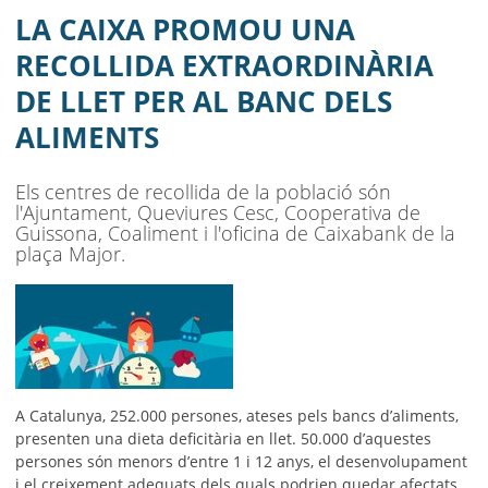
BANC DELS ALIMENTS
LA CAIXA PROMOU UNA
AJUNTAMENT
RECOLLIDA EXTRAORDINÀRIA
DE LLET PER AL BANC DELS
MUNICIPI
ALIMENTS
SEU ELECTRÒNICA
Els centres de recollida de la població són
BELL-LLOC SOLUCIONA
l'Ajuntament, Queviures Cesc, Cooperativa de
Guissona, Coaliment i l'oficina de Caixabank de la
plaça Major.
A Catalunya, 252.000 persones, ateses pels bancs d’aliments,
presenten una dieta deficitària en llet. 50.000 d’aquestes
persones són menors d’entre 1 i 12 anys, el desenvolupament
i el creixement adequats dels quals podrien quedar afectats