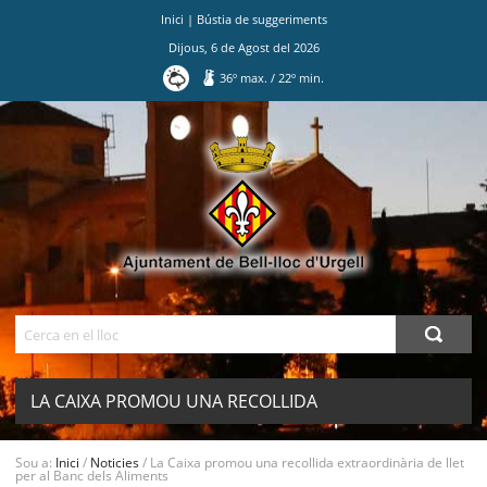
Inici
|
Bústia de suggeriments
Dijous
,
6
de
Agost
del
2026
36
º max.
/
22
º min.
Ves
al
contingut.
|
Salta
a
la
navegació
Cerca
LA CAIXA PROMOU UNA RECOLLIDA
EXTRAORDINÀRIA DE LLET PER AL
MENU
Sou a:
Inici
/
Noticies
/
La Caixa promou una recollida extraordinària de llet
per al Banc dels Aliments