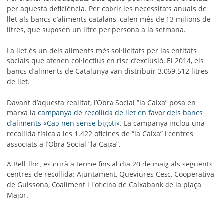
per aquesta deficiència. Per cobrir les necessitats anuals de
llet als bancs d’aliments catalans, calen més de 13 milions de
litres, que suposen un litre per persona a la setmana.
La llet és un dels aliments més sol·licitats per las entitats
socials que atenen col·lectius en risc d’exclusió. El 2014, els
bancs d’aliments de Catalunya van distribuir 3.069.512 litres
de llet.
Davant d’aquesta realitat, l’Obra Social ”la Caixa” posa en
marxa la
campanya de recollida de llet en favor dels bancs
d’aliments «Cap nen sense bigoti»
. La campanya inclou una
recollida física a les 1.422 oficines de “la Caixa” i centres
associats a l’Obra Social ”la Caixa”.
A Bell-lloc, es durà a terme fins al dia 20 de maig als següents
centres de recollida: Ajuntament, Queviures Cesc, Cooperativa
de Guissona, Coaliment i l'oficina de Caixabank de la plaça
Major.