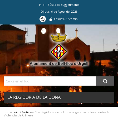
Inici
|
Bústia de suggeriments
Dijous
,
6
de
Agost
del
2026
36
º max.
/
22
º min.
Ves
al
contingut.
|
Salta
a
la
navegació
Cerca
LA REGIDORIA DE LA DONA
ORGANITZA TALLERS CONTRA LA
MENU
Sou a:
Inici
/
Noticies
/
La Regidoria de la Dona organitza tallers contra la
Violència de Gènere