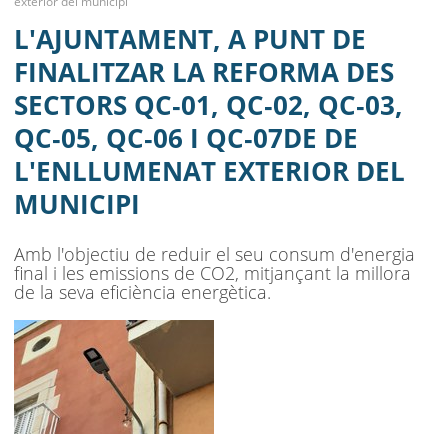
exterior del municipi
SECTORS QC‐01, QC‐02, QC‐03, QC‐05,
MENU
L'AJUNTAMENT, A PUNT DE
QC‐06 I QC‐07DE DE L'ENLLUMENAT
FINALITZAR LA REFORMA DES
EXTERIOR DEL MUNICIPI
SECTORS QC‐01, QC‐02, QC‐03,
QC‐05, QC‐06 I QC‐07DE DE
AJUNTAMENT
L'ENLLUMENAT EXTERIOR DEL
MUNICIPI
MUNICIPI
SEU ELECTRÒNICA
Amb l'objectiu de reduir el seu consum d'energia
BELL-LLOC SOLUCIONA
final i les emissions de CO2, mitjançant la millora
de la seva eficiència energètica.