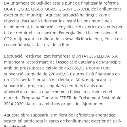
L'Ajuntament de Bell-lloc està a punt de finalitzar la reforma
QC‐01, QC‐02, QC‐03, QC‐05, QC‐06 I QC‐07DE de l'enllumenat
exterior del municipi. Aquesta actuació ha tingut com a
objectiu d'actuació reformar les instal·lacions municipals
d'enllumenat, il·luminació i senyalització exterior existents per
tal de reduir el seu consum d'energia final i les emissions de
CO2, mitjançant la millora de la seva eficiència energètica i en
conseqüència, la factura de la llum.
L’actuació, l’està realitzat l'empresa MUNTATGES LLEIDA, S.A,
mitjançant l’acord marc de l’Associació Catalana de Municipis
amb un pressupost elegible de 452.885,93 € euros i una
subvenció atorgada de 226.442,96 € euros. Està finançada en
un 25 % per la Diputació de Lleida, el 50 % mitjançant la
subvenció a projectes singulars d'entitats locals que
afavoreixin el pas a una economia baixa en carboni en el
marc del Programa Operatiu FEDER de Creixement Sostenible
2014-2020 i la resta amb fons propis de l'Ajuntament.
Aquesta obra suposarà la millora de l'eficiència energètica i
sostenibilitat de tota la xarxa de l'enllumenat exterior de Bell-
lloc d'Urgell.