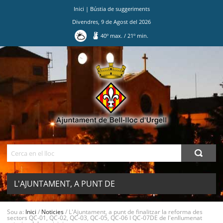
Inici
|
Bústia de suggeriments
Divendres
,
9
de
Agost
del
2026
40
º max.
/
21
º min.
Ves
al
contingut.
|
Salta
a
la
navegació
Cerca
L'AJUNTAMENT, A PUNT DE
FINALITZAR LA REFORMA DES
Sou a:
Inici
/
Noticies
/
L'Ajuntament, a punt de finalitzar la reforma des
sectors QC‐01, QC‐02, QC‐03, QC‐05, QC‐06 I QC‐07DE de l'enllumenat