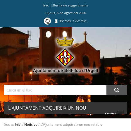
Inici
|
Bústia de suggeriments
Dijous
,
6
de
Agost
del
2026
36
º max.
/
22
º min.
Ves
al
contingut.
|
Salta
a
la
navegació
Cerca
L'AJUNTAMENT ADQUIREIX UN NOU
MENU
VEHICLE
Sou a:
Inici
/
Noticies
/
L'Ajuntament adquireix un nou vehicle