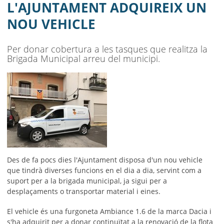
AJUNTAMENT
L'AJUNTAMENT ADQUIREIX UN
NOU VEHICLE
MUNICIPI
SEU ELECTRÒNICA
Per donar cobertura a les tasques que realitza la
Brigada Municipal arreu del municipi.
BELL-LLOC SOLUCIONA
Des de fa pocs dies l'Ajuntament disposa d'un nou vehicle
que tindrà diverses funcions en el dia a dia, servint com a
suport per a la brigada municipal, ja sigui per a
desplaçaments o transportar material i eines.
El vehicle és una furgoneta Ambiance 1.6 de la marca Dacia i
s'ha adquirit per a donar continuïtat a la renovació de la flota