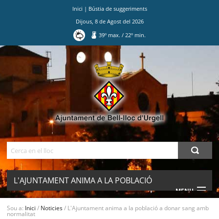
Inici
|
Bústia de suggeriments
Dijous
,
8
de
Agost
del
2026
39
º max.
/
22
º min.
Ves
al
contingut.
|
Salta
a
la
navegació
Cerca
L'AJUNTAMENT ANIMA A LA POBLACIÓ
MENU
A DONAR SANG AMB NORMALITAT
Sou a:
Inici
/
Noticies
/
L'Ajuntament anima a la població a donar sang amb
normalitat