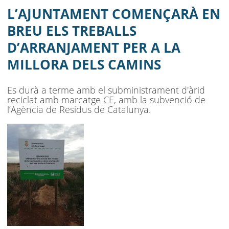
LA MILLORA DELS CAMINS
L’AJUNTAMENT COMENÇARÀ EN
AJUNTAMENT
BREU ELS TREBALLS
D’ARRANJAMENT PER A LA
MUNICIPI
MILLORA DELS CAMINS
SEU ELECTRÒNICA
Es durà a terme amb el subministrament d'àrid
BELL-LLOC SOLUCIONA
reciclat amb marcatge CE, amb la subvenció de
l’Agència de Residus de Catalunya.