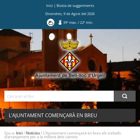
Inici
|
Bústia de suggeriments
Divendres
,
9
de
Agost
del
2026
39
º max.
/
22
º min.
Ves
al
contingut.
|
Salta
a
la
navegació
Cerca
L’AJUNTAMENT COMENÇARÀ EN BREU
ELS TREBALLS D’ARRANJAMENT PER A
MENU
Sou a:
Inici
/
Noticies
/
L’Ajuntament començarà en breu els treballs
d’arranjament per a la millora dels camins