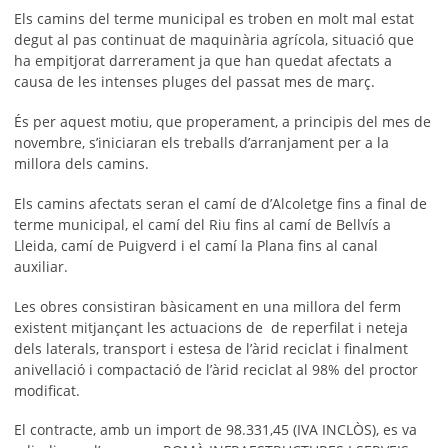
Els camins del terme municipal es troben en molt mal estat
degut al pas continuat de maquinària agrícola, situació que
ha empitjorat darrerament ja que han quedat afectats a
causa de les intenses pluges del passat mes de març.
És per aquest motiu, que properament, a principis del mes de
novembre, s’iniciaran els treballs d’arranjament per a la
millora dels camins.
Els camins afectats seran el camí de d’Alcoletge fins a final de
terme municipal, el camí del Riu fins al camí de Bellvís a
Lleida, camí de Puigverd i el camí la Plana fins al canal
auxiliar.
Les obres consistiran bàsicament en una millora del ferm
existent mitjançant les actuacions de de reperfilat i neteja
dels laterals, transport i estesa de l’àrid reciclat i finalment
anivellació i compactació de l’àrid reciclat al 98% del proctor
modificat.
El contracte, amb un import de 98.331,45 (IVA INCLÒS), es va