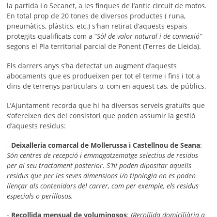
la partida Lo Secanet, a les finques de l’antic circuit de motos
.
En total prop de 20 tones de diversos productes ( runa,
pneumàtics, plàstics, etc.) s'han retirat d’aquests espais
protegits qualificats com a “
Sòl de valor natural i de connexió”
segons el Pla territorial parcial de Ponent (Terres de Lleida).
Els darrers anys s’ha detectat un augment d’aquests
abocaments que es produeixen per tot el terme i fins i tot a
dins de terrenys particulars o, com en aquest cas, de públics.
L’Ajuntament recorda que hi ha diversos serveis gratuïts que
s’ofereixen des del consistori que poden assumir la gestió
d’aquests residus:
-
Deixalleria comarcal de Mollerussa i Castellnou de Seana
:
Són centres de recepció i emmagatzematge selectius de residus
per al seu tractament posterior. S'hi poden dipositar aquells
residus que per les seves dimensions i/o tipologia no es poden
llençar als contenidors del carrer, com per exemple, els residus
especials o perillosos.
-
Recollida mensual de voluminosos
:
(Recollida domiciliària a