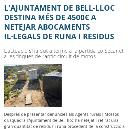
ABOCAMENTS IL·LEGALS DE RUNA I
L'AJUNTAMENT DE BELL-LLOC
RESIDUS
DESTINA MÉS DE 4500€ A
NETEJAR ABOCAMENTS
AJUNTAMENT
IL·LEGALS DE RUNA I RESIDUS
MUNICIPI
L’actuació s’ha dut a terme a la partida Lo Secanet
SEU ELECTRÒNICA
a les finques de l’antic circuit de motos.
BELL-LLOC SOLUCIONA
Desprès de presentar denúncies als Agents rurals i Mossos
d’Esquadra l’Ajuntament de Bell-lloc ha netejat i retirat una
gran quantitat de residus i runa procedent de la construcció
a