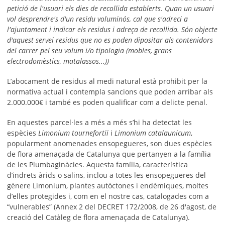
petició de l'usuari els dies de recollida establerts. Quan un usuari
vol desprendre's d'un residu voluminós, cal que s'adreci a
l'ajuntament i indicar els residus i adreça de recollida. Són objecte
d'aquest servei residus que no es poden dipositar als contenidors
del carrer pel seu volum i/o tipologia (mobles, grans
electrodomèstics, matalassos...))
L’abocament de residus al medi natural està prohibit per la
normativa actual i contempla sancions que poden arribar als
2.000.000€ i també es poden qualificar com a delicte penal.
En aquestes parcel·les a més a més s’hi ha detectat les
espècies
Limonium tournefortii
i
Limonium catalaunicum
,
popularment anomenades ensopegueres, son dues espècies
de flora amenaçada de Catalunya que pertanyen a la família
de les Plumbaginàcies. Aquesta família, característica
d’indrets àrids o salins, inclou a totes les ensopegueres del
gènere Limonium, plantes autòctones i endèmiques, moltes
d’elles protegides i, com en el nostre cas, catalogades com a
“vulnerables” (Annex 2 del DECRET 172/2008, de 26 d'agost, de
creació del Catàleg de flora amenaçada de Catalunya).