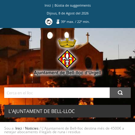
Inici
|
Bústia de suggeriments
Dijous
,
8
de
Agost
del
2026
39
º max.
/
22
º min.
Ves
al
contingut.
|
Salta
a
la
navegació
Cerca
L'AJUNTAMENT DE BELL-LLOC
DESTINA MÉS DE 4500€ A NETEJAR
Sou a:
Inici
/
Noticies
/
L'Ajuntament de Bell-lloc destina més de 4500€ a
MENU
netejar abocaments il·legals de runa i residus