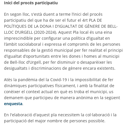
Inici del procés participatiu
En segon lloc, s'està duent a terme l’inici del procés
participatiu del que ha de ser el futur el 4rt PLA DE
POLÍTIQUES DE LA DONA I D'IGUALTAT DE GÈNERE DE BELL-
LLOC D’URGELL (2020-2024). Aquest Pla local és una eina
imprescindible per configurar una política d’igualtat en
l’àmbit sociolaboral i expressa el compromís de les persones
responsables de la gestió municipal per fer realitat el principi
d’igualtat d’oportunitats entre les dones i homes al municipi
de Bell-lloc d’Urgell, per fer disminuir o desaparèixer les
desigualtats i discriminacions de gènere encara existents.
Atès la pandèmia del la Covid-19 i la impossibilitat de fer
dinàmiques participatives físicament, i amb la finalitat de
conèixer el context actual en què es troba el municipi, us
demanem que participeu de manera anònima en la següent
enquesta
.
En l'elaboració d'aquest pla necessitem la col·laboració i la
participació del major nombre de persones possible.