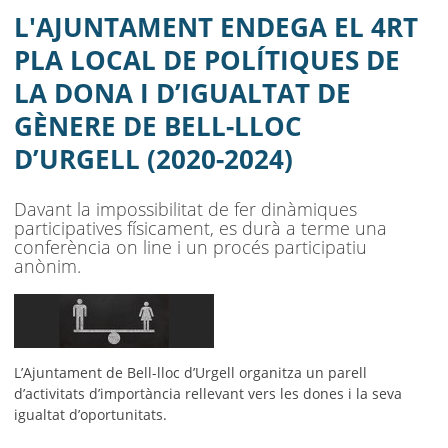
D’IGUALTAT DE GÈNERE DE BELL-LLOC
L'AJUNTAMENT ENDEGA EL 4RT
D’URGELL (2020-2024)
PLA LOCAL DE POLÍTIQUES DE
LA DONA I D’IGUALTAT DE
AJUNTAMENT
GÈNERE DE BELL-LLOC
MUNICIPI
D’URGELL (2020-2024)
SEU ELECTRÒNICA
Davant la impossibilitat de fer dinàmiques
BELL-LLOC SOLUCIONA
participatives físicament, es durà a terme una
conferència on line i un procés participatiu
anònim.
L’Ajuntament de Bell-lloc d’Urgell organitza un parell
d’activitats d’importància rellevant vers les dones i la seva
igualtat d’oportunitats.