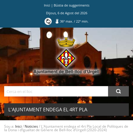
Inici
|
Bústia de suggeriments
Dijous
,
6
de
Agost
del
2026
36
º max.
/
22
º min.
Ves
al
contingut.
|
Salta
a
la
navegació
Cerca
L'AJUNTAMENT ENDEGA EL 4RT PLA
LOCAL DE POLÍTIQUES DE LA DONA I
Sou a:
Inici
/
Noticies
/
L'Ajuntament endega el 4rt Pla Local de Polítiques de
MENU
la Dona i d’Igualtat de Gènere de Bell-lloc d’Urgell (2020-2024)