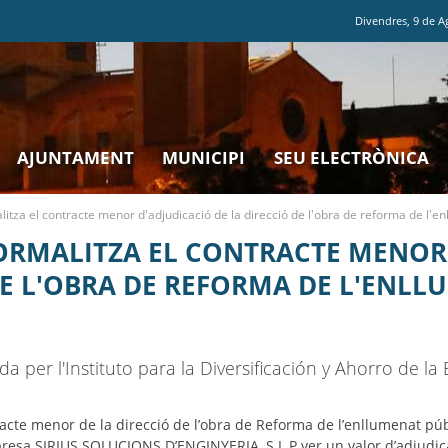
Divendres
,
9
de
A
AJUNTAMENT
MUNICIPI
SEU ELECTRÒNICA
itza el contracte menor d'adjudicació de la direcció de l'obra de reforma de l'e
ORMALITZA EL CONTRACTE MENOR
DE L'OBRA DE REFORMA DE L'ENLL
 per l'Instituto para la Diversificación y Ahorro de la 
acte menor de la direcció de l’obra de Reforma de l’enllumenat pú
presa SIRIUS SOLUCIONS D’ENGINYERIA, S.L.P ver un valor d’adjudica