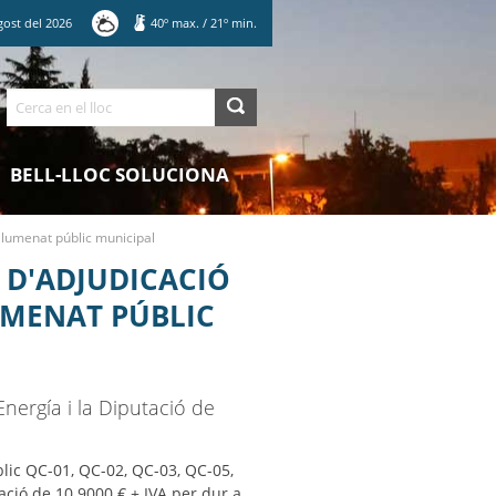
gost
del
2026
40
º max.
/
21
º min.
Cerca
BELL-LLOC SOLUCIONA
nllumenat públic municipal
 D'ADJUDICACIÓ
UMENAT PÚBLIC
Energía i la Diputació de
blic QC-01, QC-02, QC-03, QC-05,
ció de 10.9000 € + IVA per dur a