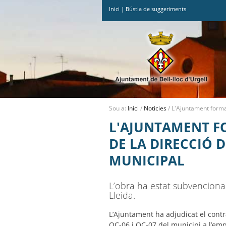
Inici
|
Bústia de suggeriments
Ves
al
contingut.
|
Salta
a
la
navegació
Sou a:
Inici
/
Noticies
/
L'Ajuntament formal
L'AJUNTAMENT F
DE LA DIRECCIÓ 
MUNICIPAL
L’obra ha estat subvencionada
Lleida.
L’Ajuntament ha adjudicat el contr
QC-06 i QC-07 del municipi a l’em