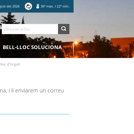
gost
del
2026
36
º max.
/
22
º min.
Cerca
BELL-LLOC SOLUCIONA
lloc d'Urgell
na, i li enviarem un correu