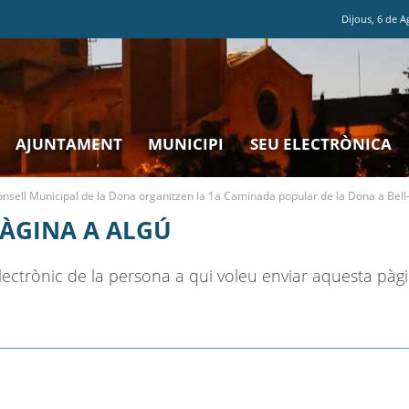
Dijous
,
6
de
A
AJUNTAMENT
MUNICIPI
SEU ELECTRÒNICA
onsell Municipal de la Dona organitzen la 1a Caminada popular de la Dona a Bell-
PÀGINA A ALGÚ
ectrònic de la persona a qui voleu enviar aquesta pàgi