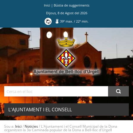
Inici
|
Bústia de suggeriments
Dijous
,
8
de
Agost
del
2026
39
º max.
/
22
º min.
Ves
al
contingut.
|
Salta
a
la
navegació
Cerca
L'AJUNTAMENT I EL CONSELL
MUNICIPAL DE LA DONA ORGANITZEN
Sou a:
Inici
/
Noticies
/
L'Ajuntament i el Consell Municipal de la Dona
MENU
organitzen la 3a Caminada popular de la Dona a Bell-lloc d'Urgell