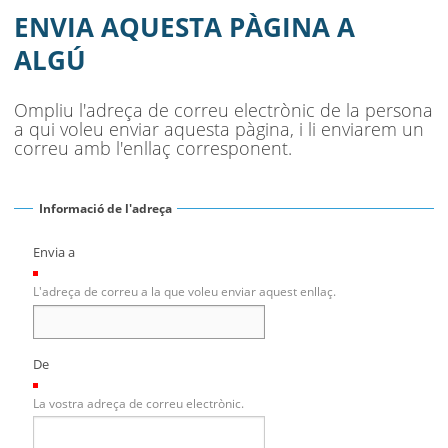
LA 3A CAMINADA POPULAR DE LA
ENVIA AQUESTA PÀGINA A
DONA A BELL-LLOC D'URGELL
ALGÚ
AJUNTAMENT
Ompliu l'adreça de correu electrònic de la persona
a qui voleu enviar aquesta pàgina, i li enviarem un
MUNICIPI
correu amb l'enllaç corresponent.
SEU ELECTRÒNICA
Informació de l'adreça
BELL-LLOC SOLUCIONA
Envia a
(Necessari)
L'adreça de correu a la que voleu enviar aquest enllaç.
De
(Necessari)
La vostra adreça de correu electrònic.