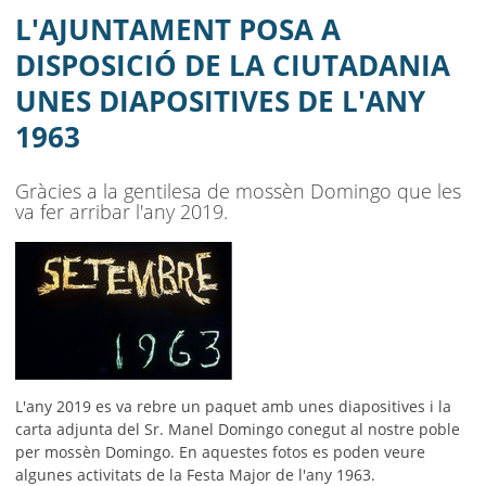
DIAPOSITIVES DE L'ANY 1963
L'AJUNTAMENT POSA A
AJUNTAMENT
DISPOSICIÓ DE LA CIUTADANIA
UNES DIAPOSITIVES DE L'ANY
MUNICIPI
1963
SEU ELECTRÒNICA
Gràcies a la gentilesa de mossèn Domingo que les
BELL-LLOC SOLUCIONA
va fer arribar l'any 2019.
L'any 2019 es va rebre un paquet amb unes diapositives i la
carta adjunta del Sr. Manel Domingo conegut al nostre poble
per mossèn Domingo. En aquestes fotos es poden veure
algunes activitats de la Festa Major de l'any 1963.