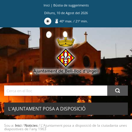
Inici
|
Bústia de suggeriments
Dilluns
,
10
de
Agost
del
2026
40
º max.
/
21
º min.
Ves
al
contingut.
|
Salta
a
la
navegació
Cerca
L'AJUNTAMENT POSA A DISPOSICIÓ
DE LA CIUTADANIA UNES
MENU
Sou a:
Inici
/
Noticies
/
L'Ajuntament posa a disposició de la ciutadania unes
diapositives de l'any 1963