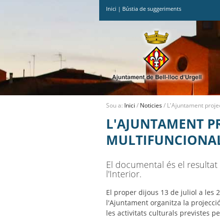
Inici
|
Bústia de suggeriments
Ves
al
contingut.
|
Salta
a
la
navegació
Sou a:
Inici
/
Noticies
/
L'Ajuntament projec
L'AJUNTAMENT PR
MULTIFUNCIONA
El documental és el resultat
l'Interior.
El proper dijous 13 de juliol a les 
l'Ajuntament organitza la projecci
les activitats culturals previstes p