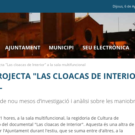
Dijous
,
6
de
A
AJUNTAMENT
MUNICIPI
SEU ELECTRÒNICA
ta "Las cloacas de Interior" a la sala multifuncional
OJECTA "LAS CLOACAS DE INTERIO
L
 de nou mesos d'investigació i anàlisi sobre les maniobr
21 hores, a la sala multifuncional, la regidoria de Cultura de
ó del documental "Las cloacas de Interior". Aquesta és una altra de
er l'Ajuntament durant l'estiu, que se suma entre d'altres, a la