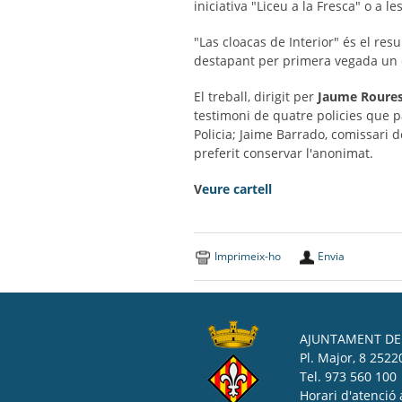
iniciativa "Liceu a la Fresca" o a 
"Las cloacas de Interior" és el res
destapant per primera vegada un ent
El treball, dirigit per
Jaume Roure
testimoni de quatre policies que 
Policia; Jaime Barrado, comissari de
preferit conservar l'anonimat.
V
eure cartell
Imprimeix-ho
Envia
AJUNTAMENT DE 
Pl. Major, 8 25220
Tel. 973 560 100
Horari d'atenció 