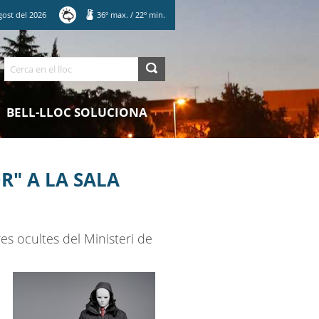
gost
del
2026
36
º max.
/
22
º min.
Cerca
BELL-LLOC SOLUCIONA
R" A LA SALA
es ocultes del Ministeri de