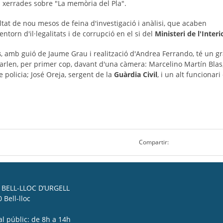
les xerrades sobre "La memòria del Pla".
ultat de nou mesos de feina d'investigació i anàlisi, que acaben
orn d'il·legalitats i de corrupció en el si del
Ministeri de l'Interi
s
, amb guió de Jaume Grau i realització d'Andrea Ferrando, té un g
parlen, per primer cop, davant d'una càmera: Marcelino Martín Blas
 policia; José Oreja, sergent de la
Guàrdia Civil
, i un alt funcionari
Compartir:
BELL-LLOC D’URGELL
 Bell-lloc
al públic: de 8h a 14h