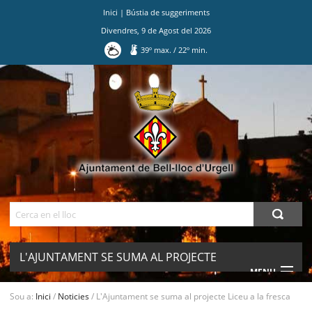
Inici
|
Bústia de suggeriments
Divendres
,
9
de
Agost
del
2026
39
º max.
/
22
º min.
Ves
al
contingut.
|
Salta
a
la
navegació
Cerca
L'AJUNTAMENT SE SUMA AL PROJECTE
MENU
LICEU A LA FRESCA
Sou a:
Inici
/
Noticies
/
L'Ajuntament se suma al projecte Liceu a la fresca