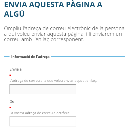
AJUNTAMENT
ENVIA AQUESTA PÀGINA A
ALGÚ
MUNICIPI
SEU ELECTRÒNICA
Ompliu l'adreça de correu electrònic de la persona
a qui voleu enviar aquesta pàgina, i li enviarem un
BELL-LLOC SOLUCIONA
correu amb l'enllaç corresponent.
Informació de l'adreça
Envia a
(Necessari)
L'adreça de correu a la que voleu enviar aquest enllaç.
De
(Necessari)
La vostra adreça de correu electrònic.