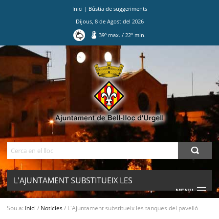
Inici
|
Bústia de suggeriments
Dijous
,
8
de
Agost
del
2026
39
º max.
/
22
º min.
Ves
al
contingut.
|
Salta
a
la
navegació
Cerca
L'AJUNTAMENT SUBSTITUEIX LES
MENU
TANQUES DEL PAVELLÓ
Sou a:
Inici
/
Noticies
/
L'Ajuntament substitueix les tanques del pavelló