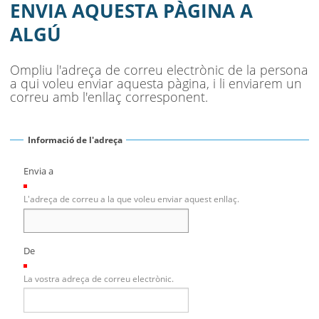
AJUNTAMENT
ENVIA AQUESTA PÀGINA A
ALGÚ
MUNICIPI
SEU ELECTRÒNICA
Ompliu l'adreça de correu electrònic de la persona
a qui voleu enviar aquesta pàgina, i li enviarem un
BELL-LLOC SOLUCIONA
correu amb l'enllaç corresponent.
Informació de l'adreça
Envia a
(Necessari)
L'adreça de correu a la que voleu enviar aquest enllaç.
De
(Necessari)
La vostra adreça de correu electrònic.