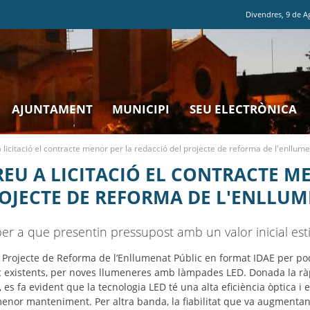
Divendres
,
9
de
A
AJUNTAMENT
MUNICIPI
SEU ELECTRÒNICA
 licitació el contracte menor per la redacció del projecte de reforma de l'enllume
EU A LICITACIÓ EL CONTRACTE M
OJECTE DE REFORMA DE L'ENLLUM
er a que presentin pressupost amb un valor inicial est
el Projecte de Reforma de l’Enllumenat Públic en format IDAE per po
ic existents, per noves llumeneres amb làmpades LED. Donada la ràp
es fa evident que la tecnologia LED té una alta eficiència òptica i 
menor manteniment. Per altra banda, la fiabilitat que va augmentan