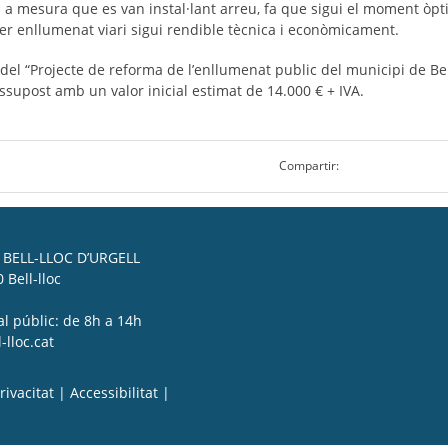
 a mesura que es van instal·lant arreu, fa que sigui el moment òpt
per enllumenat viari sigui rendible tècnica i econòmicament.
 del “Projecte de reforma de l’enllumenat public del municipi de Bell
supost amb un valor inicial estimat de 14.000 € + IVA.
Compartir:
BELL-LLOC D’URGELL
 Bell-lloc
al públic: de 8h a 14h
lloc.cat
rivacitat
|
Accessibilitat
|