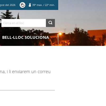
gost
del
2026
39
º max.
/
22
º min.
Cerca
BELL-LLOC SOLUCIONA
na, i li enviarem un correu