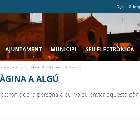
Dijous
,
8
de
A
AJUNTAMENT
MUNICIPI
SEU ELECTRÒNICA
ransformació digital de l'Ajuntament de Bell-lloc
PÀGINA A ALGÚ
ectrònic de la persona a qui voleu enviar aquesta pàgi