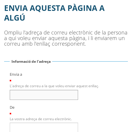
DIBUIX JOAN SOLÀ
ENVIA AQUESTA PÀGINA A
AJUNTAMENT
ALGÚ
MUNICIPI
Ompliu l'adreça de correu electrònic de la persona
a qui voleu enviar aquesta pàgina, i li enviarem un
SEU ELECTRÒNICA
correu amb l'enllaç corresponent.
BELL-LLOC SOLUCIONA
Informació de l'adreça
Envia a
(Necessari)
L'adreça de correu a la que voleu enviar aquest enllaç.
De
(Necessari)
La vostra adreça de correu electrònic.