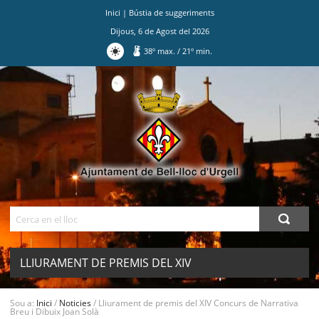
Inici
|
Bústia de suggeriments
Dijous
,
6
de
Agost
del
2026
38
º max.
/
21
º min.
Ves
al
contingut.
|
Salta
a
la
navegació
Cerca
LLIURAMENT DE PREMIS DEL XIV
CONCURS DE NARRATIVA BREU I
MENU
Sou a:
Inici
/
Noticies
/
Lliurament de premis del XIV Concurs de Narrativa
Breu i Dibuix Joan Solà