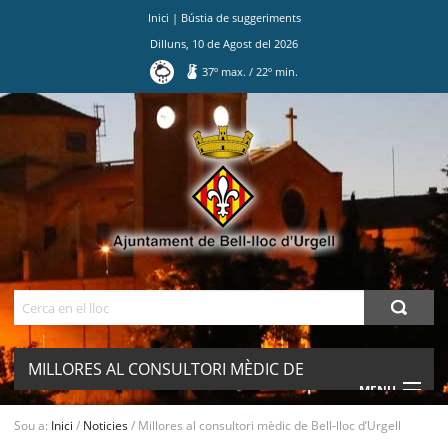
Inici
|
Bústia de suggeriments
Dilluns
,
10
de
Agost
del
2026
37
º max.
/
22
º min.
Ves
al
contingut.
|
Salta
a
la
navegació
Cerca
MILLORES AL CONSULTORI MÈDIC DE
MENU
BELL-LLOC D’URGELL
Sou a:
Inici
/
Noticies
/
Millores al consultori mèdic de Bell-lloc d’Urgell