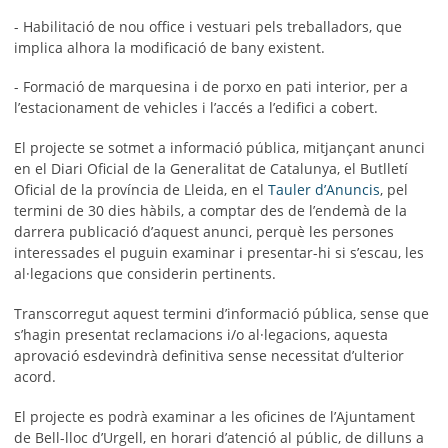
- Habilitació de nou office i vestuari pels treballadors, que
implica alhora la modificació de
bany existent.
- Formació de marquesina i de porxo en pati interior, per a
l’estacionament de vehicles i l’accés a l’edifici a cobert.
El projecte se sotmet a informació pública, mitjançant anunci
en el Diari Oficial de la Generalitat de Catalunya, el Butlletí
Oficial de la província de Lleida, en el
Tauler d’Anuncis
, pel
termini de 30 dies hàbils, a comptar des de l’endemà de la
darrera publicació d’aquest anunci, perquè les persones
interessades el puguin examinar i presentar-hi si s’escau, les
al·legacions que considerin pertinents.
Transcorregut aquest termini d’informació pública, sense que
s’hagin presentat reclamacions i/o al·legacions, aquesta
aprovació esdevindrà definitiva sense necessitat d’ulterior
acord.
El projecte es podrà examinar a les oficines de l’Ajuntament
de Bell-lloc d’Urgell, en horari d’atenció al públic, de dilluns a