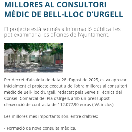
AJUNTAMENT
MILLORES AL CONSULTORI
MÈDIC DE BELL-LLOC D’URGELL
MUNICIPI
SEU ELECTRÒNICA
El projecte està sotmès a informació pública i es
pot examinar a les oficines de l’Ajuntament.
BELL-LLOC SOLUCIONA
Per decret d’alcaldia de data 28 d’agost de 2025, es va aprovar
inicialment el projecte executiu de l’obra millores al consultori
mèdic de Bell-lloc d’Urgell, redactat pels Serveis Tècnics del
Consell Comarcal del Pla d’Urgell, amb un pressupost
d’execució de contracta de 112.077,90 euros (IVA inclòs).
Les millores més importants són, entre d'altres:
- Formació de nova consulta mèdica.