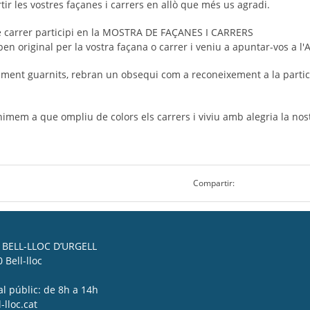
tir les vostres façanes i carrers en allò que més us agradi.
tre carrer participi en la MOSTRA DE FAÇANES I CARRERS
original per la vostra façana o carrer i veniu a apuntar-vos a l'
ament guarnits, rebran un obsequi com a reconeixement a la partici
.
animem a que ompliu de colors els carrers i viviu amb alegria la no
Compartir:
BELL-LLOC D’URGELL
 Bell-lloc
al públic: de 8h a 14h
lloc.cat