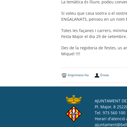
La temàtica és lliure, podeu conver
Si voleu que casa vostra o el vos
ENGALANATS, penseu en un nom ben 
Totes les façanes i carrers, mínim
Festa Major el dia 29 de setembre
Des de la regidoria de festes, us 
Miquel !!!!
Imprimeix-ho
Envia
AJUNTAMENT DE 
Pl. Major, 8 25220
Tel. 973 560 100
Horari d'atenció 
ajuntament@bell-