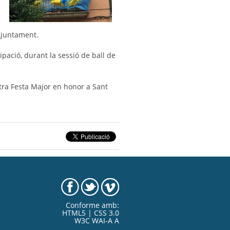
Ajuntament.
pació, durant la sessió de ball de
stra Festa Major en honor a Sant
Conforme amb:
HTML5 | CSS 3.0
W3C WAI-A A