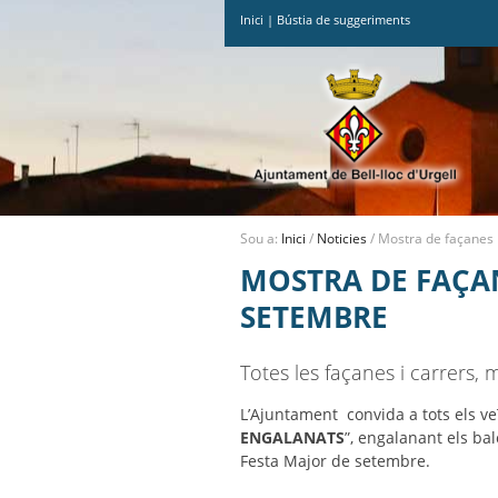
Inici
|
Bústia de suggeriments
Ves
al
contingut.
|
Salta
a
la
navegació
Sou a:
Inici
/
Noticies
/
Mostra de façanes 
MOSTRA DE FAÇAN
SETEMBRE
Totes les façanes i carrers
L’Ajuntament convida a tots els veïn
ENGALANATS
”, engalanant els ba
Festa Major de setembre.