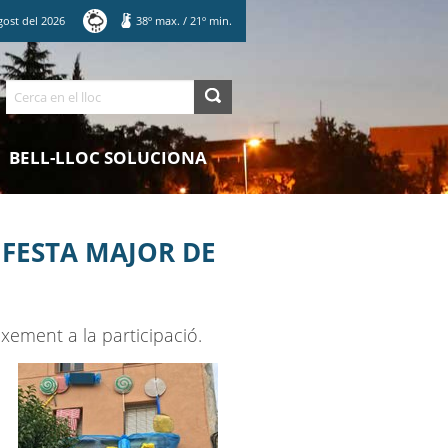
gost
del
2026
38
º max.
/
21
º min.
Cerca
BELL-LLOC SOLUCIONA
 FESTA MAJOR DE
xement a la participació.