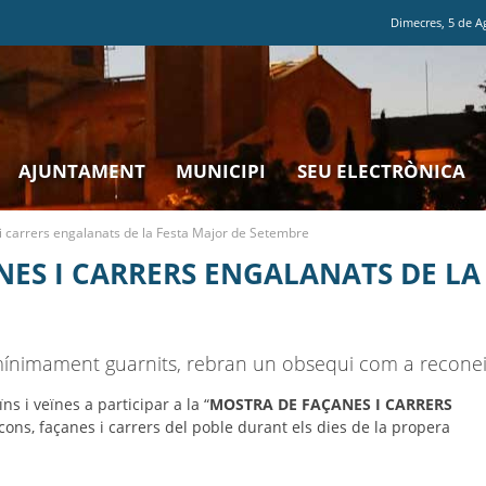
Dimecres
,
5
de
A
AJUNTAMENT
MUNICIPI
SEU ELECTRÒNICA
i carrers engalanats de la Festa Major de Setembre
ES I CARRERS ENGALANATS DE LA
, mínimament guarnits, rebran un obsequi com a reconei
s i veïnes a participar a la “
MOSTRA DE FAÇANES I CARRERS
lcons, façanes i carrers del poble durant els dies de la propera