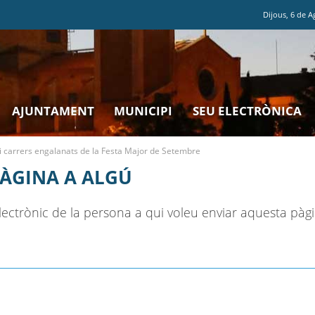
Dijous
,
6
de
A
AJUNTAMENT
MUNICIPI
SEU ELECTRÒNICA
i carrers engalanats de la Festa Major de Setembre
PÀGINA A ALGÚ
ectrònic de la persona a qui voleu enviar aquesta pàgi