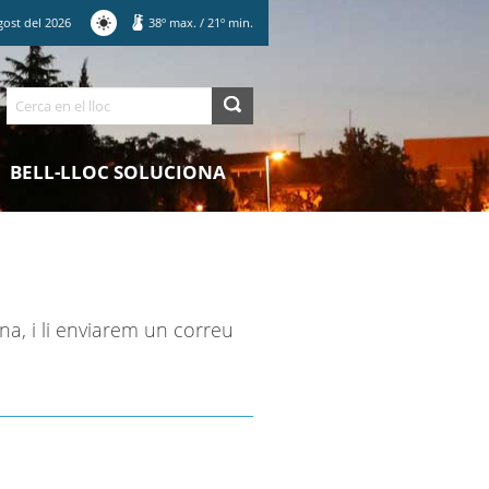
gost
del
2026
38
º max.
/
21
º min.
Cerca
BELL-LLOC SOLUCIONA
na, i li enviarem un correu