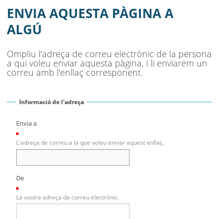
AJUNTAMENT
ENVIA AQUESTA PÀGINA A
MUNICIPI
ALGÚ
SEU ELECTRÒNICA
Ompliu l'adreça de correu electrònic de la persona
a qui voleu enviar aquesta pàgina, i li enviarem un
BELL-LLOC SOLUCIONA
correu amb l'enllaç corresponent.
Informació de l'adreça
Envia a
(Necessari)
L'adreça de correu a la que voleu enviar aquest enllaç.
De
(Necessari)
La vostra adreça de correu electrònic.