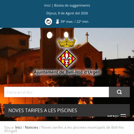
Inici
|
Bústia de suggeriments
Dijous
,
8
de
Agost
del
2026
39
º max.
/
22
º min.
Ves
al
contingut.
|
Salta
a
la
navegació
Cerca
NOVES TARIFES A LES PISCINES
MENU
MUNICIPALS DE BELL-LLOC D’URGELL
Sou a:
Inici
/
Noticies
/
Noves tarifes a les piscines municipals de Bell-lloc
d’Urgell