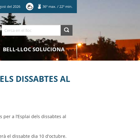
gost
del
2026
36
º max.
/
22
º min.
Cerca
BELL-LLOC SOLUCIONA
ELS DISSABTES AL
 per a l’Esplai dels dissabtes al
erà el dissabte dia 10 d'octubre.