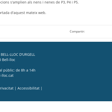
cions s'amplien als nens i nenes de P3, P4 i P5.
portada d'aquest mateix web.
Compartir:
BELL-LLOC D’URGELL
 Bell-lloc
al públic: de 8h a 14h
lloc.cat
rivacitat
|
Accessibilitat
|