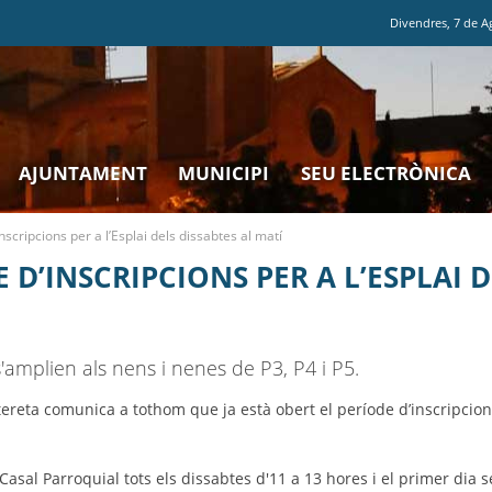
Divendres
,
7
de
A
AJUNTAMENT
MUNICIPI
SEU ELECTRÒNICA
nscripcions per a l’Esplai dels dissabtes al matí
 D’INSCRIPCIONS PER A L’ESPLAI D
'amplien als nens i nenes de P3, P4 i P5.
tereta comunica a tothom que ja està obert el període d’inscripcions
 Casal Parroquial tots els dissabtes d'11 a 13 hores i el primer dia s