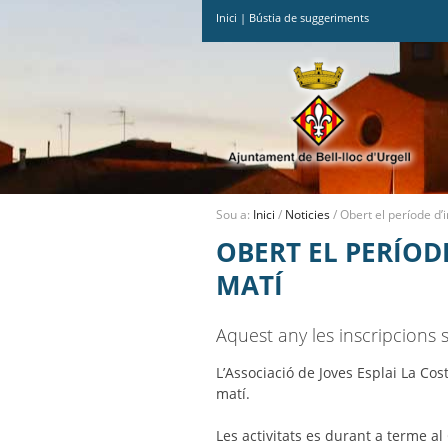
Inici
|
Bústia de suggeriments
Ves
al
contingut.
|
Salta
a
la
navegació
Sou a:
Inici
/
Noticies
/
Obert el període d’i
OBERT EL PERÍODE
MATÍ
Aquest any les inscripcions s
L’Associació de Joves Esplai La Cos
matí.
Les activitats es durant a terme al