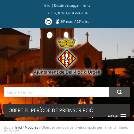
Inici
|
Bústia de suggeriments
Dijous
,
8
de
Agost
del
2026
39
º max.
/
22
º min.
Ves
al
contingut.
|
Salta
a
la
navegació
Cerca
OBERT EL PERÍODE DE PREINSCRIPCIÓ
MENU
PER LA LLAR D'INFANTS MUNICIPAL
Sou a:
Inici
/
Noticies
/
Obert el període de preinscripció per la llar d'infants
municipal