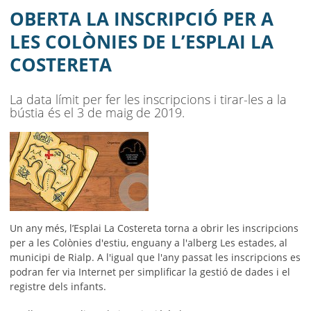
AJUNTAMENT
OBERTA LA INSCRIPCIÓ PER A
MUNICIPI
LES COLÒNIES DE L’ESPLAI LA
COSTERETA
SEU ELECTRÒNICA
BELL-LLOC SOLUCIONA
La data límit per fer les inscripcions i tirar-les a la
bústia és el 3 de maig de 2019.
Un any més, l’Esplai La Costereta torna a obrir les inscripcions
per a les Colònies d'estiu, enguany a l'alberg Les estades, al
municipi de Rialp. A l'igual que l'any passat les inscripcions es
podran fer via Internet per simplificar la gestió de dades i el
registre dels infants.