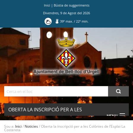
Inici
|
Bústia de suggeriments
Divendres
,
9
de
Agost
del
2026
39
º max.
/
22
º min.
Ves
al
contingut.
|
Salta
a
la
navegació
Cerca
OBERTA LA INSCRIPCIÓ PER A LES
MENU
COLÒNIES DE L’ESPLAI LA COSTERETA
Sou a:
Inici
/
Noticies
/
Oberta la inscripció per a les Colònies de l’Esplai La
Costereta