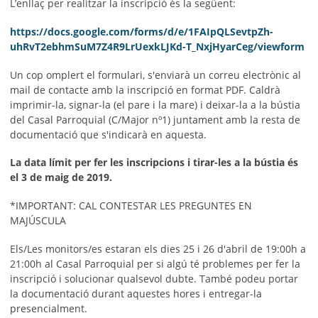
L’enllaç per realitzar la inscripció és la següent:
https://docs.google.com/forms/d/e/1FAIpQLSevtpZh-
uhRvT2ebhmSuM7Z4R9LrUexkLJKd-T_NxjHyarCeg/viewform
Un cop omplert el formulari, s'enviarà un correu electrònic al
mail de contacte amb la inscripció en format PDF. Caldrà
imprimir-la, signar-la (el pare i la mare) i deixar-la a la bústia
del Casal Parroquial (C/Major nº1) juntament amb la resta de
documentació que s'indicarà en aquesta.
La data límit per fer les inscripcions i tirar-les a la bústia és
el 3 de maig de 2019.
*IMPORTANT: CAL CONTESTAR LES PREGUNTES EN
MAJÚSCULA
Els/Les monitors/es estaran els dies 25 i 26 d'abril de 19:00h a
21:00h al Casal Parroquial per si algú té problemes per fer la
inscripció i solucionar qualsevol dubte. També podeu portar
la documentació durant aquestes hores i entregar-la
presencialment.