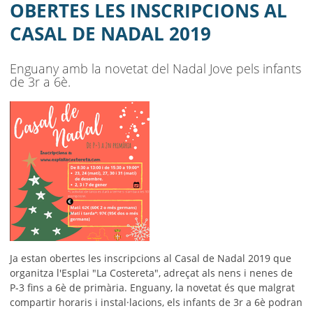
AJUNTAMENT
OBERTES LES INSCRIPCIONS AL
CASAL DE NADAL 2019
MUNICIPI
SEU ELECTRÒNICA
Enguany amb la novetat del Nadal Jove pels infants
de 3r a 6è.
BELL-LLOC SOLUCIONA
Ja estan obertes les inscripcions al Casal de Nadal 2019 que
organitza l'Esplai "La Costereta", adreçat als nens i nenes de
P-3 fins a 6è de primària. Enguany, la novetat és que malgrat
compartir horaris i instal·lacions, els infants de 3r a 6è podran