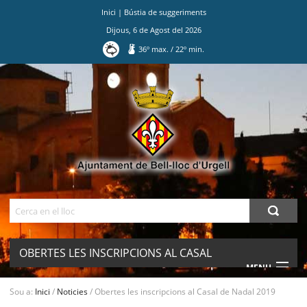
Inici
|
Bústia de suggeriments
Dijous
,
6
de
Agost
del
2026
36
º max.
/
22
º min.
Ves
al
contingut.
|
Salta
a
la
navegació
Cerca
OBERTES LES INSCRIPCIONS AL CASAL
MENU
DE NADAL 2019
Sou a:
Inici
/
Noticies
/
Obertes les inscripcions al Casal de Nadal 2019