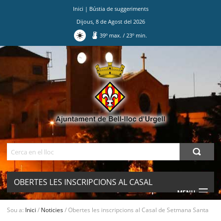
Inici
|
Bústia de suggeriments
Dijous
,
8
de
Agost
del
2026
39
º max.
/
23
º min.
Ves
al
contingut.
|
Salta
a
la
navegació
Cerca
OBERTES LES INSCRIPCIONS AL CASAL
MENU
DE SETMANA SANTA
Sou a:
Inici
/
Noticies
/
Obertes les inscripcions al Casal de Setmana Santa