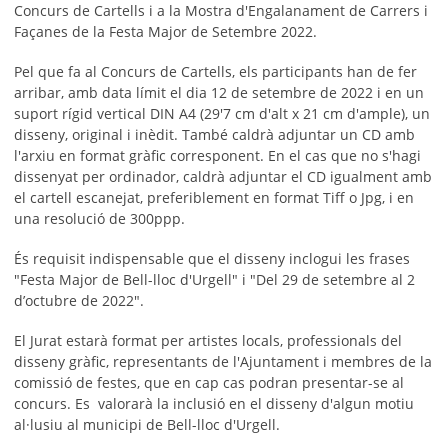
Concurs de Cartells i a la Mostra d'Engalanament de Carrers i
Façanes de la Festa Major de Setembre 2022.
Pel que fa al Concurs de Cartells, els participants han de fer
arribar, amb data límit el dia 12 de setembre de 2022 i en un
suport rígid vertical DIN A4 (29'7 cm d'alt x 21 cm d'ample), un
disseny, original i inèdit. També caldrà adjuntar un CD amb
l'arxiu en format gràfic corresponent. En el cas que no s'hagi
dissenyat per ordinador, caldrà adjuntar el CD igualment amb
el cartell escanejat, preferiblement en format Tiff o Jpg, i en
una resolució de 300ppp.
És requisit indispensable que el disseny inclogui les frases
"Festa Major de Bell-lloc d'Urgell" i "Del 29 de setembre al 2
d’octubre de 2022".
El Jurat estarà format per artistes locals, professionals del
disseny gràfic, representants de l'Ajuntament i membres de la
comissió de festes, que en cap cas podran presentar-se al
concurs. Es valorarà la inclusió en el disseny d'algun motiu
al·lusiu al municipi de Bell-lloc d'Urgell.