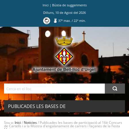
Inici
|
Bústia de suggeriments
Dilluns
,
10
de
Agost
del
2026
37
º max.
/
22
º min.
Ves
al
contingut.
|
Salta
a
la
navegació
Cerca
PUBLICADES LES BASES DE
PARTICIPACIÓ AL 16È CONCURS DE
Sou a:
Inici
/
Noticies
/
Publicades les bases de participació al 16è Concurs
de Cartells i a la Mostra d'engalanament de carrers i façanes de la Festa