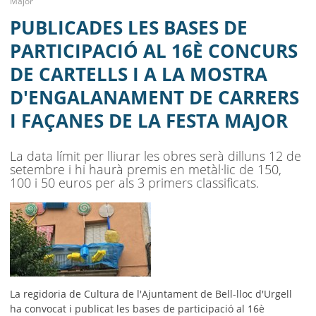
Major
CARTELLS I A LA MOSTRA
MENU
PUBLICADES LES BASES DE
D'ENGALANAMENT DE CARRERS I
PARTICIPACIÓ AL 16È CONCURS
FAÇANES DE LA FESTA MAJOR
DE CARTELLS I A LA MOSTRA
D'ENGALANAMENT DE CARRERS
AJUNTAMENT
I FAÇANES DE LA FESTA MAJOR
MUNICIPI
SEU ELECTRÒNICA
La data límit per lliurar les obres serà dilluns 12 de
setembre i hi haurà premis en metàl·lic de 150,
100 i 50 euros per als 3 primers classificats.
BELL-LLOC SOLUCIONA
La regidoria de Cultura
de l'Ajuntament de Bell-lloc d'Urgell
ha convocat i publicat
les bases de participació al 16è