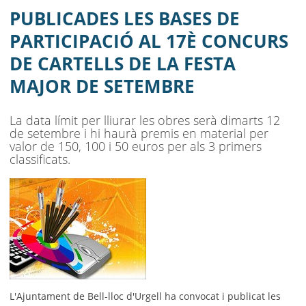
CARTELLS DE LA FESTA MAJOR DE
PUBLICADES LES BASES DE
SETEMBRE
PARTICIPACIÓ AL 17È CONCURS
DE CARTELLS DE LA FESTA
AJUNTAMENT
MAJOR DE SETEMBRE
MUNICIPI
La data límit per lliurar les obres serà dimarts 12
SEU ELECTRÒNICA
de setembre i hi haurà premis en material per
valor de 150, 100 i 50 euros per als 3 primers
BELL-LLOC SOLUCIONA
classificats.
L'Ajuntament de Bell-lloc d'Urgell ha convocat i publicat les