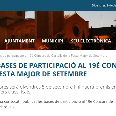
Divendres
,
9
de
A
AJUNTAMENT
MUNICIPI
SEU ELECTRÒNICA
s de participació al 19è Concurs de Cartells de la Festa Major de Setembre
BASES DE PARTICIPACIÓ AL 19È CO
FESTA MAJOR DE SETEMBRE
s obres serà divendres 5 de setembre i hi haurà premis e
rs classificats.
ha convocat i publicat les bases de participació al 19è Concurs de
mbre 2025.