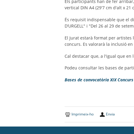
Els participants han de fer arribar
vertical DIN A4 (29'7 cm d'alt x 21 
És requisit indispensable que el 
D’URGELL" i "Del 26 al 29 de sete
El Jurat estarà format per artistes
concurs. Es valorarà la inclusió en 
Cal destacar que, a l'igual que en l
Podeu consultar les bases de partic
Bases de convocatòria XIX Concurs
Imprimeix-ho
Envia