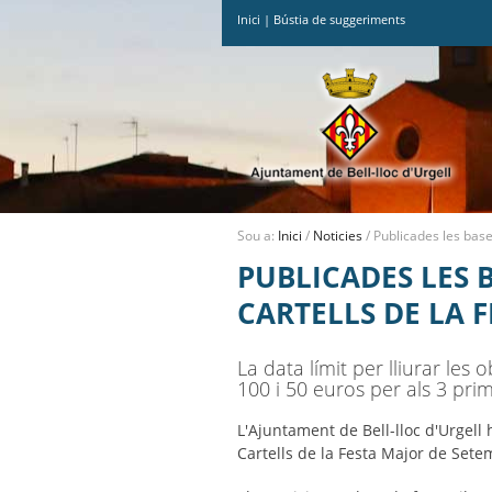
Inici
|
Bústia de suggeriments
Ves
al
contingut.
|
Salta
a
la
navegació
Sou a:
Inici
/
Noticies
/
Publicades les base
PUBLICADES LES 
CARTELLS DE LA 
La data límit per lliurar le
100 i 50 euros per als 3 prime
L'Ajuntament de Bell-lloc d'Urgell 
Cartells de la Festa Major de Sete