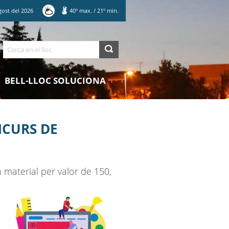
gost
del
2026
40
º max.
/
21
º min.
Cerca
BELL-LLOC SOLUCIONA
NCURS DE
n material per valor de 150,