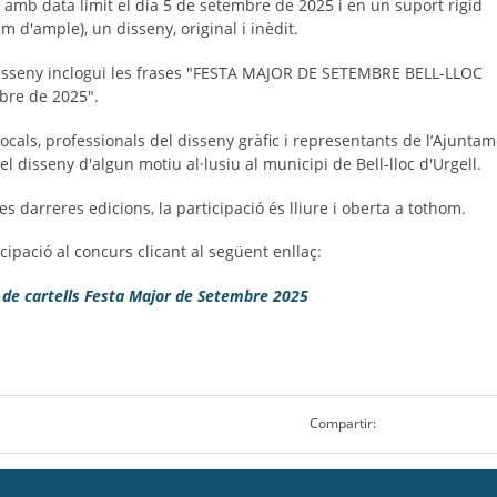
, amb data límit el dia 5 de setembre de 2025 i en un suport rígid
cm d'ample), un disseny, original i inèdit.
disseny inclogui les frases "FESTA MAJOR DE SETEMBRE BELL-LLOC
mbre de 2025".
 locals, professionals del disseny gràfic i representants de l’Ajun
el disseny d'algun motiu al·lusiu al municipi de Bell-lloc d'Urgell.
es darreres edicions, la participació és lliure i oberta a tothom.
ipació al concurs clicant al següent enllaç:
 de cartells Festa Major de Setembre 2025
Compartir: