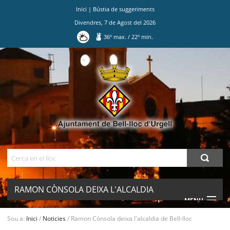
Inici
|
Bústia de suggeriments
Divendres
,
7
de
Agost
del
2026
36
º max.
/
22
º min.
Ves
al
contingut.
|
Salta
a
la
navegació
Cerca
RAMON CÒNSOLA DEIXA L'ALCALDIA
MENU
DE BELL-LLOC
Sou a:
Inici
/
Noticies
/
Ramon Cònsola deixa l'alcaldia de Bell-lloc