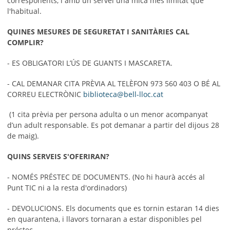
corresponents, i amb un servei una mica més limitat que
l'habitual.
QUINES MESURES DE SEGURETAT I SANITÀRIES CAL
COMPLIR?
- ES OBLIGATORI L’ÚS DE GUANTS I MASCARETA.
- CAL DEMANAR CITA PRÈVIA AL TELÈFON 973 560 403 O BÉ AL
CORREU ELECTRÒNIC
biblioteca@bell-lloc.cat
(1 cita prèvia per persona adulta o un menor acompanyat
d’un adult responsable. Es pot demanar a partir del dijous 28
de maig).
QUINS SERVEIS S'OFERIRAN?
- NOMÉS PRÉSTEC DE DOCUMENTS. (No hi haurà accés al
Punt TIC ni a la resta d'ordinadors)
- DEVOLUCIONS. Els documents que es tornin estaran 14 dies
en quarantena, i llavors tornaran a estar disponibles pel
préstec .