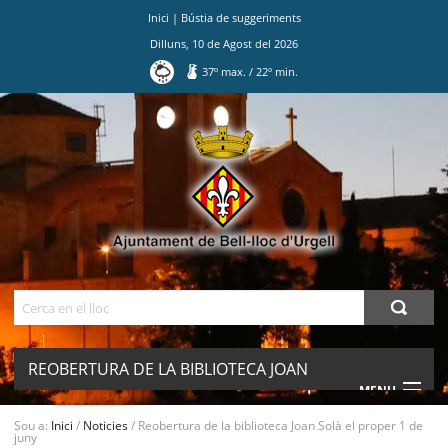
Inici
|
Bústia de suggeriments
Dilluns
,
10
de
Agost
del
2026
37
º max.
/
22
º min.
Ves
al
contingut.
|
Salta
a
la
navegació
Cerca
REOBERTURA DE LA BIBLIOTECA JOAN
MENU
SOLÀ EL PROPER 1 DE JUNY
Sou a:
Inici
/
Noticies
/
Reobertura de la biblioteca Joan Solà el proper 1 de
juny