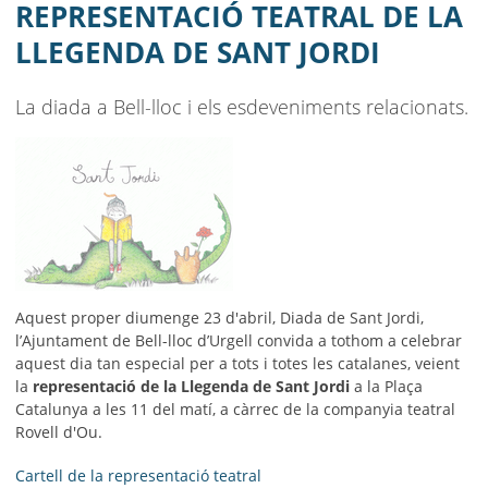
AJUNTAMENT
REPRESENTACIÓ TEATRAL DE LA
LLEGENDA DE SANT JORDI
MUNICIPI
SEU ELECTRÒNICA
La diada a Bell-lloc i els esdeveniments relacionats.
BELL-LLOC SOLUCIONA
Aquest proper diumenge 23 d'abril, Diada de Sant Jordi,
l’Ajuntament de Bell-lloc d’Urgell convida a tothom a celebrar
aquest dia tan especial per a tots i totes les catalanes, veient
la
representació de la Llegenda de Sant Jordi
a la Plaça
Catalunya a les 11 del matí, a càrrec de la companyia teatral
Rovell d'Ou.
Cartell de la representació teatral