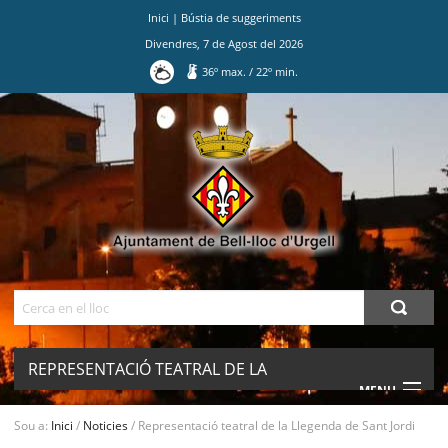
Inici
|
Bústia de suggeriments
Divendres
,
7
de
Agost
del
2026
36
º max.
/
22
º min.
Ves
al
contingut.
|
Salta
a
la
navegació
Cerca
REPRESENTACIÓ TEATRAL DE LA
MENU
LLEGENDA DE SANT JORDI
Sou a:
Inici
/
Noticies
/
Representació teatral de la Llegenda de Sant Jordi