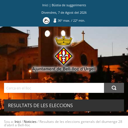
Inici
|
Bústia de suggeriments
Divendres
,
7
de
Agost
del
2026
36
º max.
/
22
º min.
Ves
al
contingut.
|
Salta
a
la
navegació
Cerca
RESULTATS DE LES ELECCIONS
GENERALS DEL DIUMENGE 28 D'ABRIL
MENU
Sou a:
Inici
/
Noticies
/
Resultats de les eleccions generals del diumenge 28
d'abril a Bell-lloc