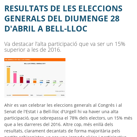
A BELL-LLOC
RESULTATS DE LES ELECCIONS
AJUNTAMENT
GENERALS DEL DIUMENGE 28
D'ABRIL A BELL-LLOC
MUNICIPI
SEU ELECTRÒNICA
Va destacar l'alta participació que va ser un 15%
superior a les de 2016.
BELL-LLOC SOLUCIONA
Ahir es van celebrar les eleccions generals al Congrés i al
Senat de l'Estat i a Bell-lloc d'Urgell hi va haver una alta
participació, que sobrepassa el 78% dels electors, un 15% més
que a les darreres del 2016. Altre cop, més enllà dels
resultats, clarament decantats de forma majoritària pels