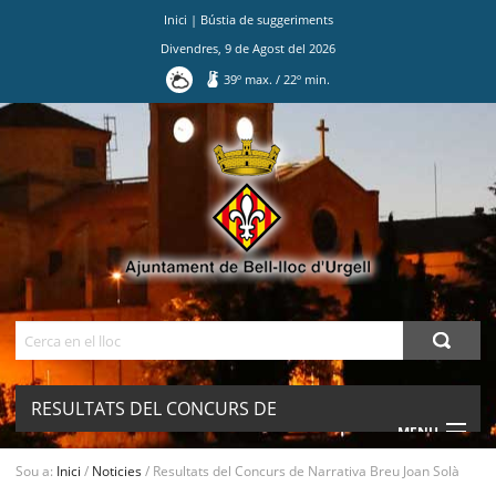
Inici
|
Bústia de suggeriments
Divendres
,
9
de
Agost
del
2026
39
º max.
/
22
º min.
Ves
al
contingut.
|
Salta
a
la
navegació
Cerca
RESULTATS DEL CONCURS DE
MENU
NARRATIVA BREU JOAN SOLÀ
Sou a:
Inici
/
Noticies
/
Resultats del Concurs de Narrativa Breu Joan Solà