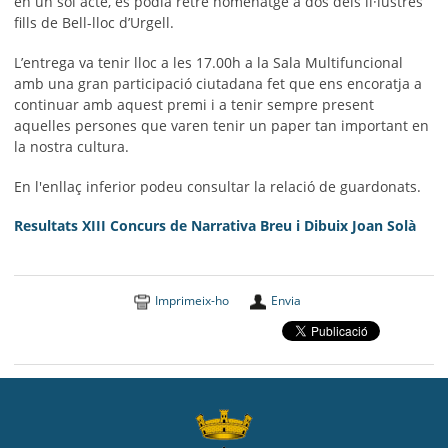
en un sol acte, es podia retre homenatge a dos dels il·lustres
fills de Bell-lloc d’Urgell.
L’entrega va tenir lloc a les 17.00h a la Sala Multifuncional
amb una gran participació ciutadana fet que ens encoratja a
continuar amb aquest premi i a tenir sempre present
aquelles persones que varen tenir un paper tan important en
la nostra cultura.
En l'enllaç inferior podeu consultar la relació de guardonats.
Resultats XIII Concurs de Narrativa Breu i Dibuix Joan Solà
Imprimeix-ho
Envia