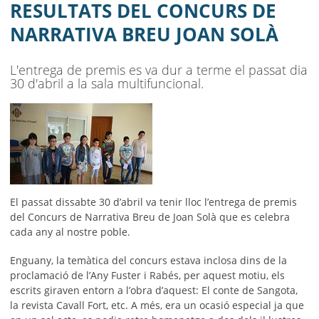
AJUNTAMENT
RESULTATS DEL CONCURS DE
NARRATIVA BREU JOAN SOLÀ
MUNICIPI
SEU ELECTRÒNICA
L'entrega de premis es va dur a terme el passat dia
30 d'abril a la sala multifuncional.
BELL-LLOC SOLUCIONA
El passat dissabte 30 d’abril va tenir lloc l’entrega de premis
del Concurs de Narrativa Breu de Joan Solà que es celebra
cada any al nostre poble.
Enguany, la temàtica del concurs estava inclosa dins de la
proclamació de l’Any Fuster i Rabés, per aquest motiu, els
escrits giraven entorn a l’obra d’aquest: El conte de Sangota,
la revista Cavall Fort, etc. A més, era un ocasió especial ja que