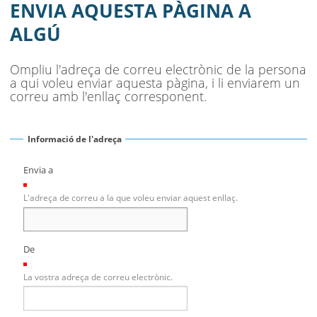
AJUNTAMENT
ENVIA AQUESTA PÀGINA A
ALGÚ
MUNICIPI
SEU ELECTRÒNICA
Ompliu l'adreça de correu electrònic de la persona
a qui voleu enviar aquesta pàgina, i li enviarem un
BELL-LLOC SOLUCIONA
correu amb l'enllaç corresponent.
Informació de l'adreça
Envia a
(Necessari)
L'adreça de correu a la que voleu enviar aquest enllaç.
De
(Necessari)
La vostra adreça de correu electrònic.