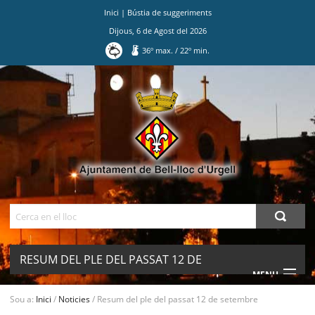
Inici
|
Bústia de suggeriments
Dijous
,
6
de
Agost
del
2026
36
º max.
/
22
º min.
Ves
al
contingut.
|
Salta
a
la
navegació
Cerca
RESUM DEL PLE DEL PASSAT 12 DE
MENU
SETEMBRE
Sou a:
Inici
/
Noticies
/
Resum del ple del passat 12 de setembre