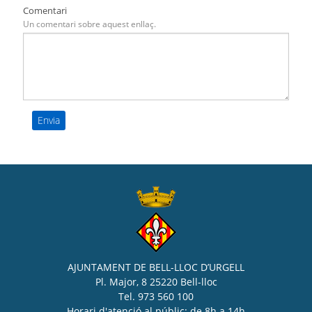
Comentari
Un comentari sobre aquest enllaç.
AJUNTAMENT DE BELL-LLOC D’URGELL
Pl. Major, 8 25220 Bell-lloc
Tel. 973 560 100
Horari d'atenció al públic: de 8h a 14h