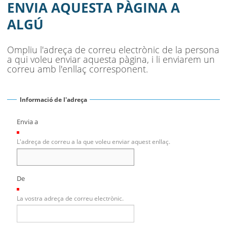
AJUNTAMENT
ENVIA AQUESTA PÀGINA A
ALGÚ
MUNICIPI
SEU ELECTRÒNICA
Ompliu l'adreça de correu electrònic de la persona
a qui voleu enviar aquesta pàgina, i li enviarem un
BELL-LLOC SOLUCIONA
correu amb l'enllaç corresponent.
Informació de l'adreça
Envia a
(Necessari)
L'adreça de correu a la que voleu enviar aquest enllaç.
De
(Necessari)
La vostra adreça de correu electrònic.