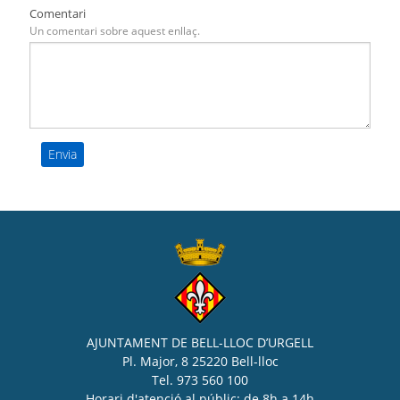
Comentari
Un comentari sobre aquest enllaç.
AJUNTAMENT DE BELL-LLOC D’URGELL
Pl. Major, 8 25220 Bell-lloc
Tel. 973 560 100
Horari d'atenció al públic: de 8h a 14h