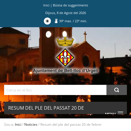
Inici
|
Bústia de suggeriments
Dijous
,
8
de
Agost
del
2026
39
º max.
/
23
º min.
Ves
al
contingut.
|
Salta
a
la
navegació
Cerca
RESUM DEL PLE DEL PASSAT 20 DE
MENU
FEBRER
Sou a:
Inici
/
Noticies
/
Resum del ple del passat 20 de febrer