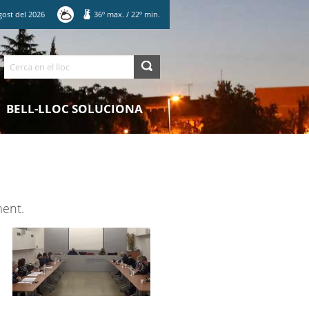
gost
del
2026
36
º max.
/
22
º min.
Cerca
BELL-LLOC SOLUCIONA
ment.