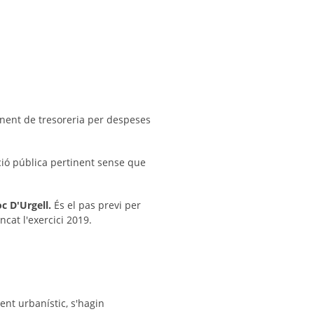
anent de tresoreria per despeses
ició pública pertinent sense que
oc D'Urgell.
És el pas previ per
cat l'exercici 2019.
ent urbanístic, s'hagin