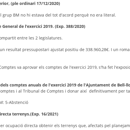
erior, (ple ordinari 17/12/2020)
 el grup BM no hi estava del tot d'acord perquè no era literal.
General de l’exercici 2019. (Exp. 388/2020)
ompartit entre les 2 legislatures.
 un resultat pressupostari ajustat positiu de 338.960,28€. I un rom
Comptes va aprovar els comptes de l'exercici 2019, s'ha fet l'expos
e dels comptes anuals de l'exercici 2019 de l'Ajuntament de Bell-ll
Comptes i al Tribunal de Comptes i donar així definitivament per tan
 BM: 5-Abstenció
recta terrenys.(Exp. 16/2021)
r ocupació directa obtenir els terrenys que, afectats pel planejam