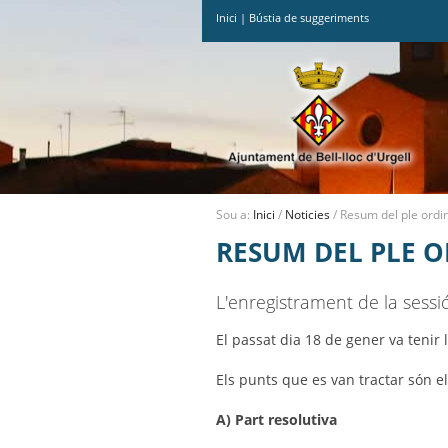
Inici
|
Bústia de suggeriments
Ves
al
contingut.
|
Salta
a
la
navegació
Sou a:
Inici
/
Noticies
/
Resum del ple ordi
RESUM DEL PLE O
L'enregistrament de la sessi
El passat dia 18 de gener va tenir l
Els punts que es van tractar són e
A) Part resolutiva