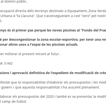
 al domini públic.
 l'ocupació directa dels terrenys destinats a Equipament, Zona Verda I
 Urbana 4 “la Llacuna”. Que s'aconsegueixen a cost “zero” pel nostr
ó.
nys és el primer pas perquè les noves piscines al “Fondo del Prad
 per descongestionar la zona escolar-esportiva, per tenir una res
nar altres usos a l'espai de les piscines actuals.
er millorar el present mirant al futur.
 BM: 5-NO
acions i aprovació definitiva de l’expedient de modificació de crè
festat que la responsabilitat d'elaborar els pressupostos i les mod
 de govern i que aquesta responsabilitat s'ha assumit plenament.
elaborar els pressupostos del 2020 i també es va presentar la modif
l camp de futbol.