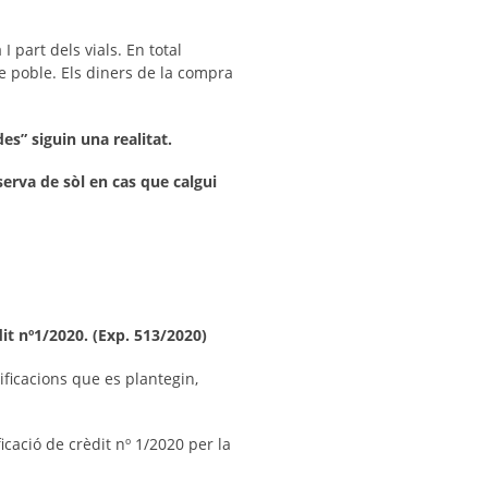
 part dels vials. En total
e poble. Els diners de la compra
es” siguin una realitat.
erva de sòl en cas que calgui
dit nº1/2020. (Exp. 513/2020)
ificacions que es plantegin,
icació de crèdit nº 1/2020 per la