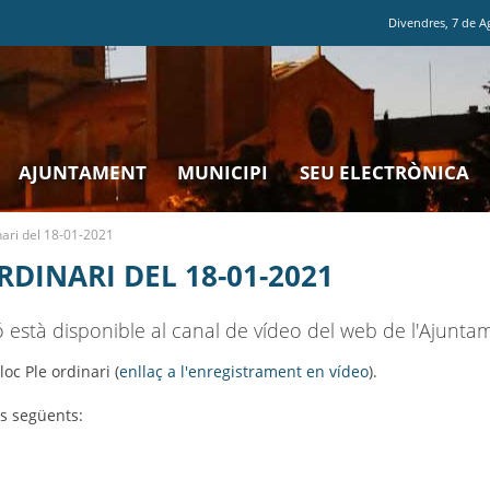
Divendres
,
7
de
A
AJUNTAMENT
MUNICIPI
SEU ELECTRÒNICA
nari del 18-01-2021
RDINARI DEL 18-01-2021
ó està disponible al canal de vídeo del web de l'Ajunta
loc Ple ordinari (
enllaç a l'enregistrament en vídeo
).
ls següents: