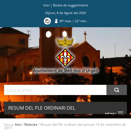
Inici
|
Bústia de suggeriments
Dijous
,
8
de
Agost
del
2026
39
º max.
/
22
º min.
Ves
al
contingut.
|
Salta
a
la
navegació
Cerca
RESUM DEL PLE ORDINARI DEL
MENU
PASSAT 14 DE SETEMBRE DE 2017
Sou a:
Inici
/
Noticies
/
Resum del Ple ordinari del passat 14 de setembre de
2017