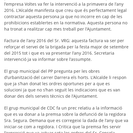
l’empresa Voltes va fer la intervenció a la primavera de l’any
2016. L’Alcalde manifesta que creu que és perfectament legal
contractar aquesta persona ja que no incorre en cap de les
prohibicions establertes en la normativa. Aquesta persona no
ha tronat a realitzar cap mes treball per l’Ajuntament.
Factura de l’any 2016 del Sr. VRG: aquesta factura va ser per
reforçar el servei de la brigada per la festa major de setembre
del 2015 tot i que es va presentar l’any 2016. Secretaria
intervenció ja va informar sobre l’assumpte.
El grup municipal del PP pregunta per les obres
d’urbanització del carrer Darrera els horts. L’Alcalde li respon
que ja s’han donat les ordres oportunes per a que es
solucioni ja que no s’han seguit les indicacions que es van
donar des dels serveis tècnics de l’Ajuntament.
El grup municipal de CDC fa un prec relatiu a la informació
que es va donar a la premsa sobre la defunció de la regidora
Sra. Segura. Demana que es corregeixi la dada de l’any que va
iniciar-se com a regidora. I Critica que la premsa fes servir
l’expressió que va actuar sota les ordres del Sr. Consola.