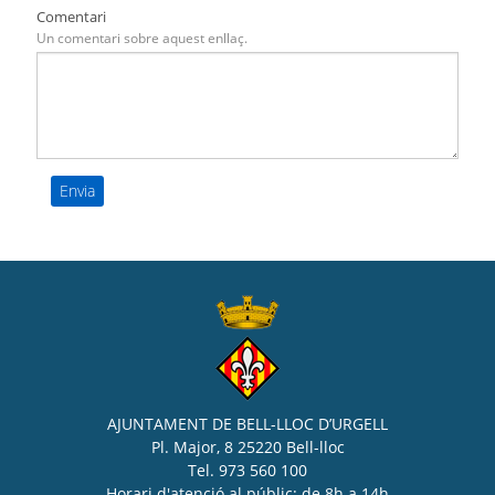
Comentari
Un comentari sobre aquest enllaç.
AJUNTAMENT DE BELL-LLOC D’URGELL
Pl. Major, 8 25220 Bell-lloc
Tel. 973 560 100
Horari d'atenció al públic: de 8h a 14h