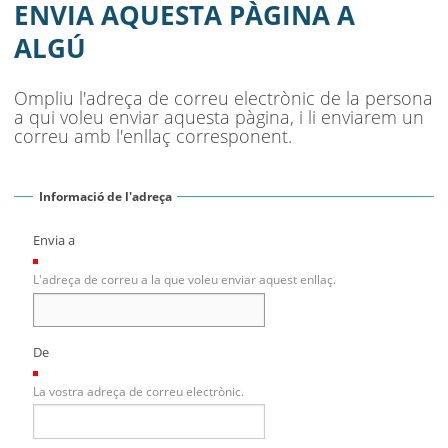
MUNICIPI
ENVIA AQUESTA PÀGINA A
ALGÚ
SEU ELECTRÒNICA
BELL-LLOC SOLUCIONA
Ompliu l'adreça de correu electrònic de la persona
a qui voleu enviar aquesta pàgina, i li enviarem un
correu amb l'enllaç corresponent.
Informació de l'adreça
Envia a
(Necessari)
L'adreça de correu a la que voleu enviar aquest enllaç.
De
(Necessari)
La vostra adreça de correu electrònic.