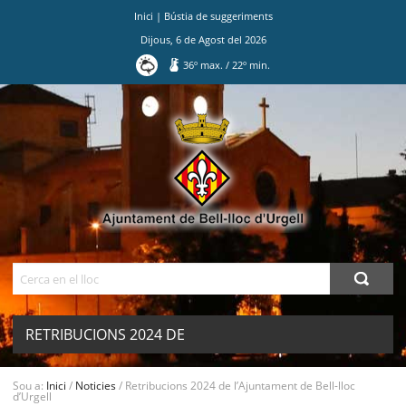
Inici
|
Bústia de suggeriments
Dijous
,
6
de
Agost
del
2026
36
º max.
/
22
º min.
Ves
al
contingut.
|
Salta
a
la
navegació
Cerca
RETRIBUCIONS 2024 DE
L’AJUNTAMENT DE BELL-LLOC
MENU
Sou a:
Inici
/
Noticies
/
Retribucions 2024 de l’Ajuntament de Bell-lloc
d’Urgell