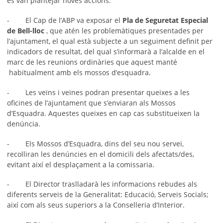
es van plantejar noves accions:
- El Cap de l’ABP va exposar el
Pla de Seguretat Especial
de Bell-lloc
, que atén les problemàtiques presentades per
l’ajuntament, el qual està subjecte a un seguiment definit per
indicadors de resultat, del qual s’informarà a l’alcalde en el
marc de les reunions ordinàries que aquest manté
habitualment amb els mossos d’esquadra.
- Les veïns i veïnes podran presentar queixes a les
oficines de l’ajuntament que s’enviaran als Mossos
d’Esquadra. Aquestes queixes en cap cas substitueixen la
denúncia.
- Els Mossos d’Esquadra, dins del seu nou servei,
recolliran les denúncies en el domicili dels afectats/des,
evitant així el desplaçament a la comissaria.
- El Director traslladarà les informacions rebudes als
diferents serveis de la Generalitat: Educació, Serveis Socials;
així com als seus superiors a la Conselleria d’Interior.