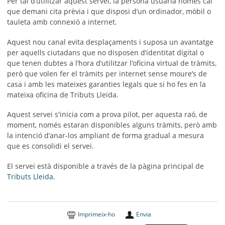
Per tal d’utilitzar aquest servei, la persona usuària només cal
que demani cita prèvia i que disposi d’un ordinador, mòbil o
tauleta amb connexió a internet.
Aquest nou canal evita desplaçaments i suposa un avantatge
per aquells ciutadans que no disposen d’identitat digital o
que tenen dubtes a l’hora d’utilitzar l’oficina virtual de tràmits,
però que volen fer el tràmits per internet sense moure’s de
casa i amb les mateixes garanties legals que si ho fes en la
mateixa oficina de Tributs Lleida.
Aquest servei s'inicia com a prova pilot, per aquesta raó, de
moment, només estaran disponibles alguns tràmits, però amb
la intenció d’anar-los ampliant de forma gradual a mesura
que es consolidi el servei.
El servei està disponible a través de la pàgina principal de
Tributs Lleida
.
Imprimeix-ho
Envia