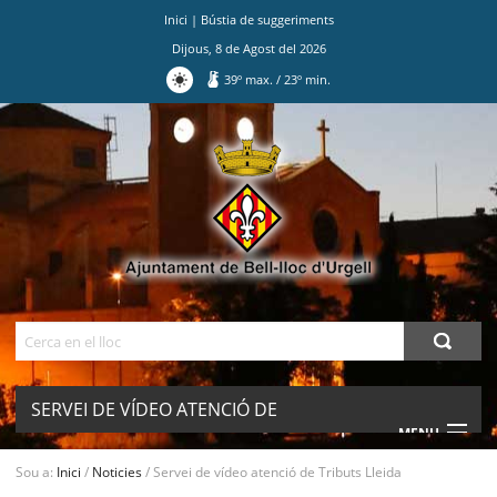
Inici
|
Bústia de suggeriments
Dijous
,
8
de
Agost
del
2026
39
º max.
/
23
º min.
Ves
al
contingut.
|
Salta
a
la
navegació
Cerca
SERVEI DE VÍDEO ATENCIÓ DE
MENU
TRIBUTS LLEIDA
Sou a:
Inici
/
Noticies
/
Servei de vídeo atenció de Tributs Lleida