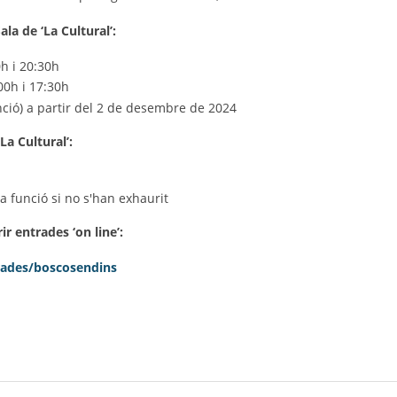
ala de ‘La Cultural’:
h i 20:30h
0h i 17:30h
nció) a partir del 2 de desembre de 2024
‘La Cultural’:
 funció si no s'han exhaurit
r entrades ‘on line’:
rades/boscosendins