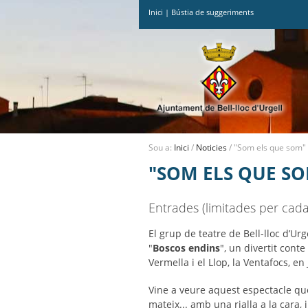
Inici
|
Bústia de suggeriments
Ves
al
contingut.
|
Salta
a
la
navegació
Sou a:
Inici
/
Noticies
/
"Som els que som" 
"SOM ELS QUE SO
Entrades (limitades per cada
El grup de teatre de Bell-lloc d’Urg
"
Boscos endins
", un divertit cont
Vermella i el Llop, la Ventafocs, en
Vine a veure aquest espectacle qu
mateix... amb una rialla a la cara, i