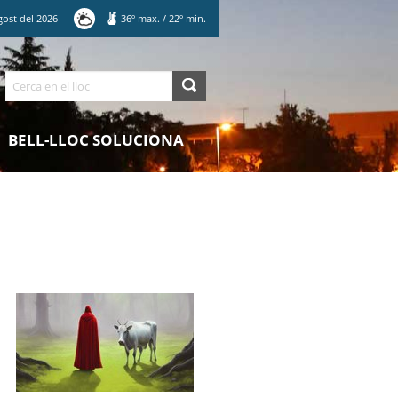
gost
del
2026
36
º max.
/
22
º min.
Cerca
BELL-LLOC SOLUCIONA