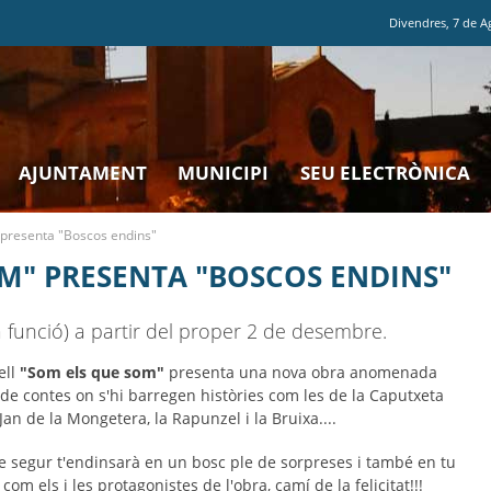
Divendres
,
7
de
A
AJUNTAMENT
MUNICIPI
SEU ELECTRÒNICA
presenta "Boscos endins"
M" PRESENTA "BOSCOS ENDINS"
 funció) a partir del proper 2 de desembre.
ell
"Som els que som"
presenta una nova obra anomenada
e de contes on s'hi barregen històries com les de la Caputxeta
 Jan de la Mongetera, la Rapunzel i la Bruixa....
e segur t'endinsarà en un bosc ple de sorpreses i també en tu
 com els i les protagonistes de l'obra, camí de la felicitat!!!